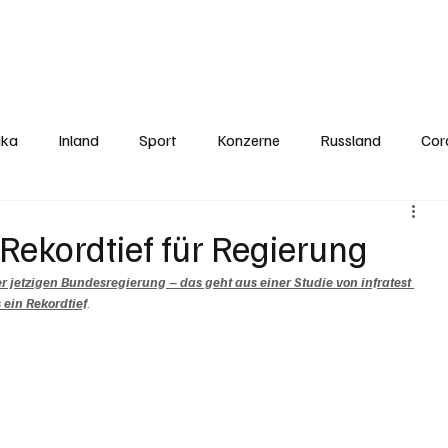
Politics
Europe
Business
Germany
Sports
About
Contact
ika
Inland
Sport
Konzerne
Russland
Cor
Rekordtief für Regierung
 jetzigen Bundesregierung – das geht aus einer Studie von infratest 
 ein Rekordtief
.