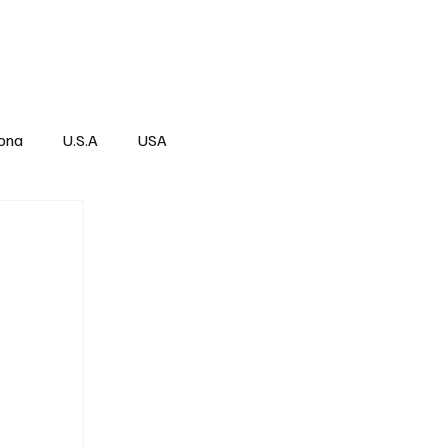
Über
Subscribe
ona
U.S.A
USA