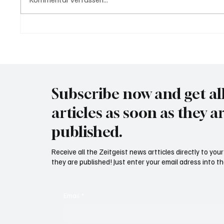
Trump: "Für Iran tickt die Uhr"
Wal "T
Meer
Subscribe now and get al
articles as soon as they a
published.
Receive all the Zeitgeist news artticles directly to yo
they are published! Just enter your email adress into th
Email
*