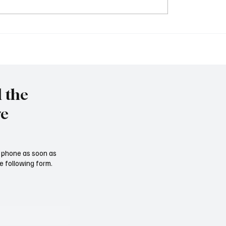
Tschernobyl: 40 Jahre h
immy" vor Rückkehr ins
l the
re
ur phone as soon as
e following form.