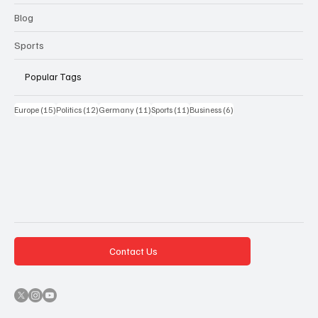
Blog
Sports
Popular Tags
15 Beiträge
12 Beiträge
11 Beiträge
11 Beiträge
6 Beiträge
Europe
(15)
Politics
(12)
Germany
(11)
Sports
(11)
Business
(6)
Contact Us