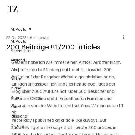
TZ
Subscribe
All Posts
22. Okt. 2022
1 Min. Lesezeit
All Posts
200 Beiträge !!!/200 articles
Nachrichten
Ausland
Gestern habe ich wie immer einen Artikel veröffentlicht, 
als plötzlich die Meldung auftauchte, dass ich 200 
Welt
Artikel auf der Ratgeber Website geschrieben habe. 
Afrika
Einfach unfassbar! Ich finde es richtig cool, dass der 
Inland
Blog über 2000 Aufrufe hat, über 300 Besucher und 
Sport
schon im GEOlino steht. Erzählt euren Familien und 
Freunden von der Website, und schönes Wochenende ❗❗❗
Konzerne
😎
Russland
Yesterday I published an article, like always. But 
Corona
suddenly I got a message that I wrote 200 articles in 
total for the Ratgeber. That's really cool! The website 
U.S.A