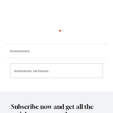
Kommentare
Kommentar verfassen...
Waltz set to resign as National Security
Advisor
Subscribe now and get all the