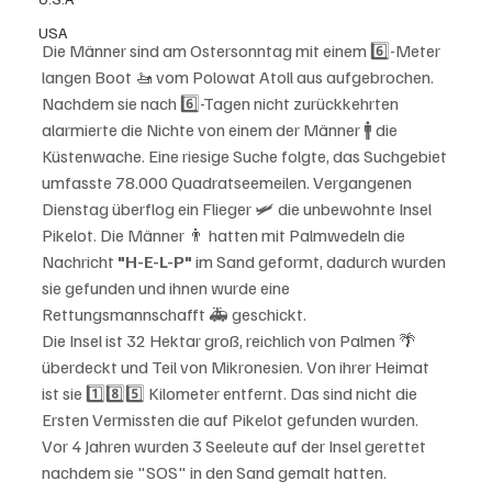
USA
Die Männer sind am Ostersonntag mit einem 6️⃣-Meter 
langen Boot 🚤 vom Polowat Atoll aus aufgebrochen. 
Nachdem sie nach 6️⃣-Tagen nicht zurückkehrten 
alarmierte die Nichte von einem der Männer 🚹 die 
Küstenwache. Eine riesige Suche folgte, das Suchgebiet 
umfasste 78.000 Quadratseemeilen. Vergangenen 
Dienstag überflog ein Flieger 🛩 die unbewohnte Insel 
Pikelot. Die Männer 👨 hatten mit Palmwedeln die 
Nachricht 
"H-E-L-P"
 im Sand geformt, dadurch wurden 
sie gefunden und ihnen wurde eine 
Rettungsmannschafft 🚑 geschickt.
Die Insel ist 32 Hektar groß, reichlich von Palmen 🌴 
überdeckt und Teil von Mikronesien. Von ihrer Heimat 
ist sie 1️⃣8️⃣5️⃣ Kilometer entfernt. Das sind nicht die 
Ersten Vermissten die auf Pikelot gefunden wurden. 
Vor 4 Jahren wurden 3 Seeleute auf der Insel gerettet 
nachdem sie "SOS" in den Sand gemalt hatten. 