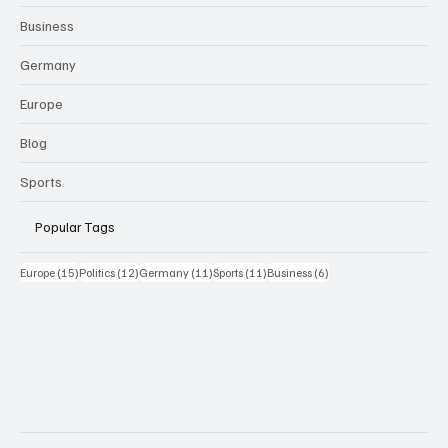
Business
Germany
Europe
Blog
Sports
Popular Tags
15 Beiträge
12 Beiträge
11 Beiträge
11 Beiträge
6 Beiträge
Europe
(15)
Politics
(12)
Germany
(11)
Sports
(11)
Business
(6)