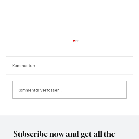
Kommentare
Kommentar verfassen...
Waltz set to resign as National Security
Advisor
Subscribe now and get all the