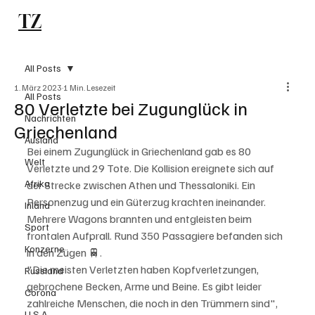
TZ
Subscribe
All Posts
1. März 2023
1 Min. Lesezeit
All Posts
80 Verletzte bei Zugunglück in
Nachrichten
Griechenland
Ausland
Bei einem Zugunglück in Griechenland gab es 80 
Welt
Verletzte und 29 Tote. Die Kollision ereignete sich auf 
Afrika
der Strecke zwischen Athen und Thessaloniki. Ein 
Personenzug und ein Güterzug krachten ineinander. 
Inland
Mehrere Wagons brannten und entgleisten beim 
Sport
frontalen Aufprall. Rund 350 Passagiere befanden sich 
Konzerne
in den Zügen 🚆.
"Die meisten Verletzten haben Kopfverletzungen, 
Russland
gebrochene Becken, Arme und Beine. Es gibt leider 
Corona
zahlreiche Menschen, die noch in den Trümmern sind", 
U.S.A