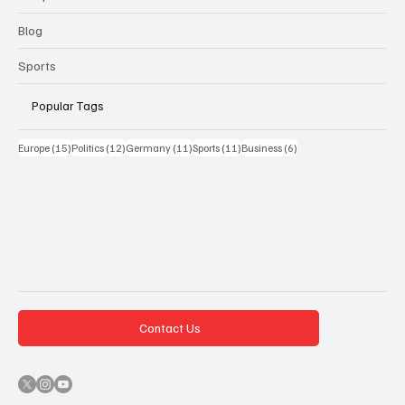
Blog
Sports
Popular Tags
15 Beiträge
12 Beiträge
11 Beiträge
11 Beiträge
6 Beiträge
Europe
(15)
Politics
(12)
Germany
(11)
Sports
(11)
Business
(6)
Contact Us