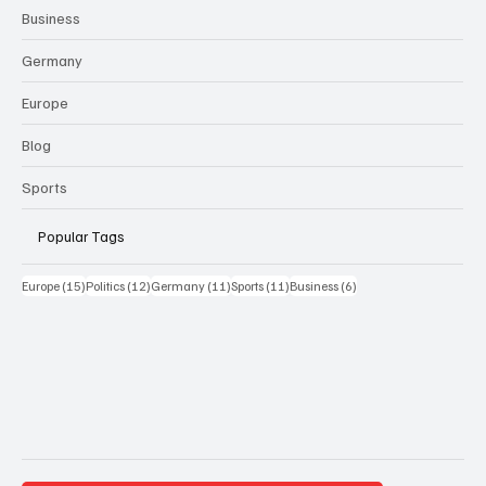
Business
Germany
Europe
Blog
Sports
Popular Tags
15 Beiträge
12 Beiträge
11 Beiträge
11 Beiträge
6 Beiträge
Europe
(15)
Politics
(12)
Germany
(11)
Sports
(11)
Business
(6)