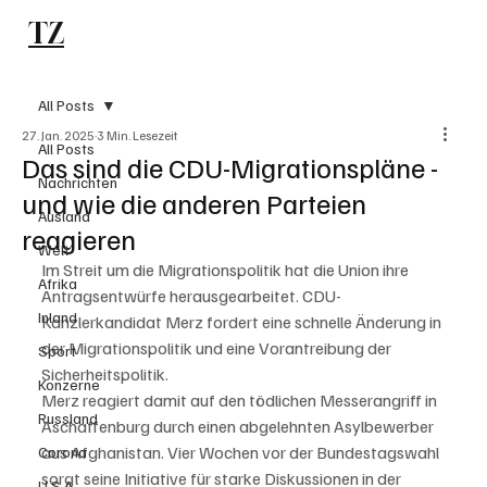
TZ
Subscribe
All Posts
27. Jan. 2025
3 Min. Lesezeit
All Posts
Das sind die CDU-Migrationspläne -
Nachrichten
und wie die anderen Parteien
Ausland
reagieren
Welt
Im Streit um die Migrationspolitik hat die Union ihre 
Afrika
Antragsentwürfe herausgearbeitet. CDU-
Inland
Kanzlerkandidat Merz fordert eine schnelle Änderung in 
der Migrationspolitik und eine Vorantreibung der 
Sport
Sicherheitspolitik.
Konzerne
Merz reagiert damit auf den tödlichen Messerangriff in 
Russland
Aschaffenburg durch einen abgelehnten Asylbewerber 
aus Afghanistan. Vier Wochen vor der Bundestagswahl 
Corona
sorgt seine Initiative für starke Diskussionen in der 
U.S.A