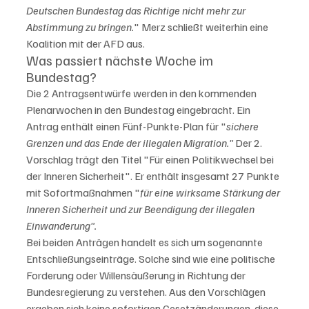
Deutschen Bundestag das Richtige nicht mehr zur 
Abstimmung zu bringen.
" Merz schließt weiterhin eine 
Koalition mit der AFD aus. 
Was passiert nächste Woche im 
Bundestag?
Die 2 Antragsentwürfe werden in den kommenden 
Plenarwochen in den Bundestag eingebracht. Ein 
Antrag enthält einen Fünf-Punkte-Plan für "
sichere 
Grenzen und das Ende der illegalen Migration."
 Der 2. 
Vorschlag trägt den Titel "Für einen Politikwechsel bei 
der Inneren Sicherheit". Er enthält insgesamt 27 Punkte 
mit Sofortmaßnahmen "
für eine wirksame Stärkung der 
Inneren Sicherheit und zur Beendigung der illegalen 
Einwanderung".
Bei beiden Anträgen handelt es sich um sogenannte 
Entschließungseinträge. Solche sind wie eine politische 
Forderung oder Willensäußerung in Richtung der 
Bundesregierung zu verstehen. Aus den Vorschlägen 
ergeben sich keine sofortigen Gesetzänderungen, diese 