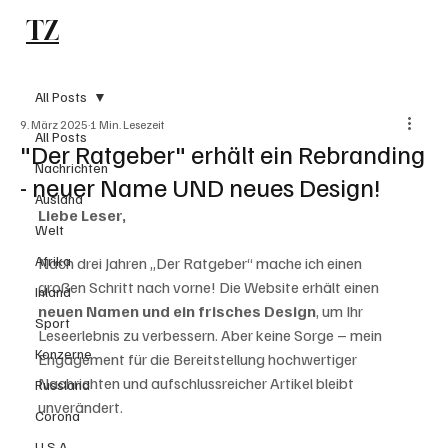
TZ
Subscribe
All Posts
9. März 2025
1 Min. Lesezeit
All Posts
"Der Ratgeber" erhält ein Rebranding
Nachrichten
- neuer Name UND neues Design!
Ausland
Liebe Leser,
Welt
Afrika
Nach drei Jahren „Der Ratgeber“ mache ich einen 
großen Schritt nach vorne! Die Website erhält einen 
Inland
neuen Namen und ein frisches Design
, um Ihr 
Sport
Leseerlebnis zu verbessern. Aber keine Sorge – mein 
Konzerne
Engagement für die Bereitstellung hochwertiger 
Nachrichten und aufschlussreicher Artikel bleibt 
Russland
unverändert.

Corona
U.S.A