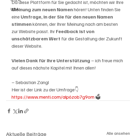
Da diese Plattform für Sie gedacht ist, möchten wir Ihre 
USA
Meinung zum neuen Namen
 hören! Unten finden Sie 
eine 
Umfrage, in der Sie für den neuen Namen 
stimmen 
können, der Ihrer Meinung nach am besten 
zur Website passt. Ihr 
Feedback ist von 
unschätzbarem Wert
 für die Gestaltung der Zukunft 
dieser Website.

Vielen Dank für Ihre Unterstützung
 – ich freue mich 
auf dieses nächste Kapitel mit Ihnen allen!

– Sebastian Zangl
Hier ist der Link zu der Umfrage👇 
https://www.menti.com/alp6zob7g9om
 🗳
Aktuelle Beiträge
Alle ansehen