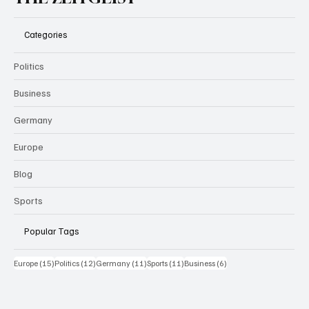
Categories
Politics
Business
Germany
Europe
Blog
Sports
Popular Tags
15 Beiträge
12 Beiträge
11 Beiträge
11 Beiträge
6 Beiträge
Europe
(15)
Politics
(12)
Germany
(11)
Sports
(11)
Business
(6)