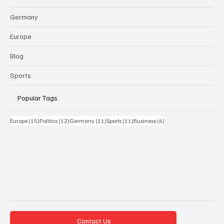
Germany
Europe
Blog
Sports
Popular Tags
15 Beiträge
12 Beiträge
11 Beiträge
11 Beiträge
6 Beiträge
Europe
(15)
Politics
(12)
Germany
(11)
Sports
(11)
Business
(6)
Contact Us