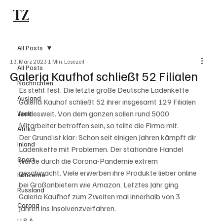
TZ
Subscribe
All Posts
13. März 2023
1 Min. Lesezeit
All Posts
Galeria Kaufhof schließt 52 Filialen
Nachrichten
Es steht fest. Die letzte große Deutsche Ladenkette 
Ausland
Galeria Kauhof schließt 52 ihrer insgesamt 129 Filialen 
landesweit. Von dem ganzen sollen rund 5000 
Welt
Mitarbeiter betroffen sein, so teilte die Firma mit. 
Afrika
Der Grund ist klar: Schon seit einigen Jahren kämpft dir 
Inland
Ladenkette mit Problemen. Der stationäre Handel 
Sport
würde durch die Corona-Pandemie extrem 
geschwächt. Viele erwerben ihre Produkte lieber online 
Konzerne
bei Großanbietern wie Amazon. Letztes Jahr ging 
Russland
Galeria Kaufhof zum Zweiten mal innerhalb von 3 
Corona
Jahren ins Insolvenzverfahren.
U.S.A