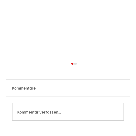
Kommentare
Kommentar verfassen...
Waltz set to resign as National Security