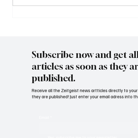
Trump: "Für Iran tickt die Uhr"
Wal "T
Meer
Subscribe now and get al
articles as soon as they a
published.
Receive all the Zeitgeist news artticles directly to yo
they are published! Just enter your email adress into th
Email
*
Yes, subscribe me to your newsletter.