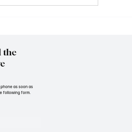
Tschernobyl: 40 Jahre h
immy" vor Rückkehr ins
l the
re
ur phone as soon as
e following form.