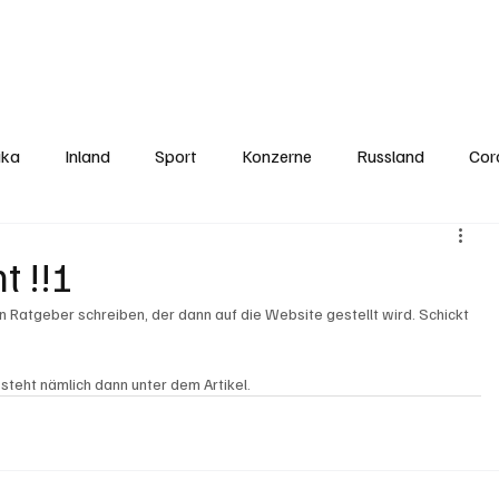
Politics
Europe
Business
Germany
Sports
About
Contact
ika
Inland
Sport
Konzerne
Russland
Cor
t !!!
en Ratgeber schreiben, der dann auf die Website gestellt wird. Schickt 
teht nämlich dann unter dem Artikel.