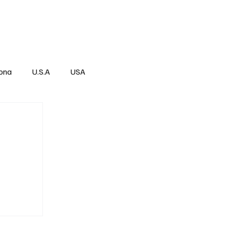
Über
Subscribe
ona
U.S.A
USA