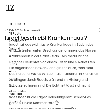
TZ
Subscribe
All Posts
15. Feb. 2024
1 Min. Lesezeit
All Posts
Israel beschießt Krankenhaus ?
Nachrichten
Israel hat das wichtigste Krankenhaus im Süden des 
Ausland
Ghazastreifen unter Beschuss genommen, das Nasser 
Krankenhausin der Stadt Chan. Das medizinische 
Welt
Personell berichtet von einem Toten und 6 Verletzten. 
Afrika
Ein angebliches Beweisvideo gibt es auch, man sieht 
Inland
das Personal wie es versucht die Patienten in Sicherheit 
Sport
zu bringen durch Rauch, während im Hintergrund 
Schüsse zu hören sind. Die Echtheit lässt sich nicht 
Konzerne
überprüfen. 
Russland
Wie findet ihr die Lage? Beunruhigend? Schreibt es 
Corona
gerne 👍 in die Kommentare 👌
Hier ist der Link zu dem Threads Kanal🗞:   
U.S.A