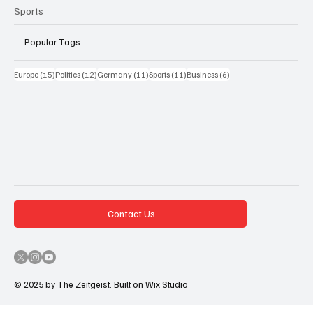
Sports
Popular Tags
15 Beiträge
12 Beiträge
11 Beiträge
11 Beiträge
6 Beiträge
Europe
(15)
Politics
(12)
Germany
(11)
Sports
(11)
Business
(6)
Contact Us
© 2025 by The Zeitgeist. Built on
Wix Studio