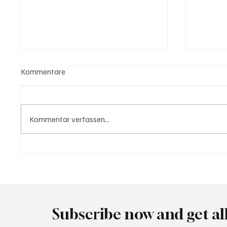
Kommentare
Kommentar verfassen...
Trump: "Für Iran tickt die Uhr"
Wal "T
Meer
Subscribe now and get al