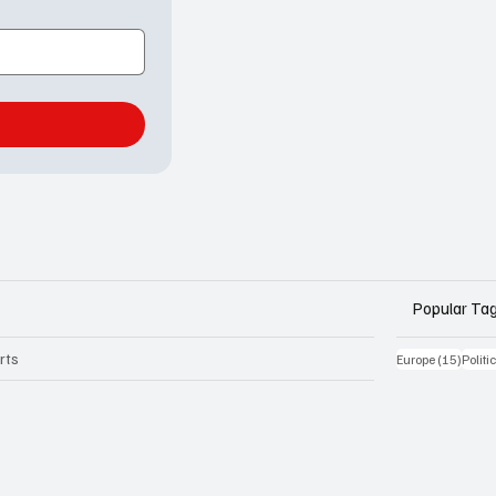
Popular Ta
rts
15 Be
Europe
(15)
Politi