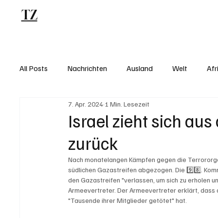
TZ
Blog
All Posts
Nachrichten
Ausland
Welt
Afr
7. Apr. 2024
1 Min. Lesezeit
Israel zieht sich au
zurück
Nach monatelangen Kämpfen gegen die Terrororgan
südlichen Gazastreifen abgezogen. Die 9️⃣8️⃣. Komm
den Gazastreifen "verlassen, um sich zu erholen un
Armeevertreter. Der Armeevertreter erklärt, dass 
"Tausende ihrer Mitglieder getötet" hat.  