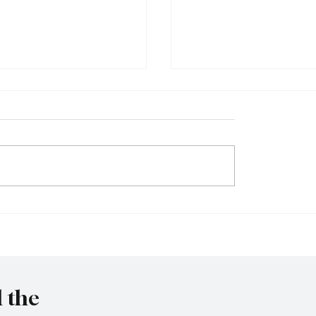
Tschernobyl: 40 Jahre h
immy" vor Rückkehr ins
l the