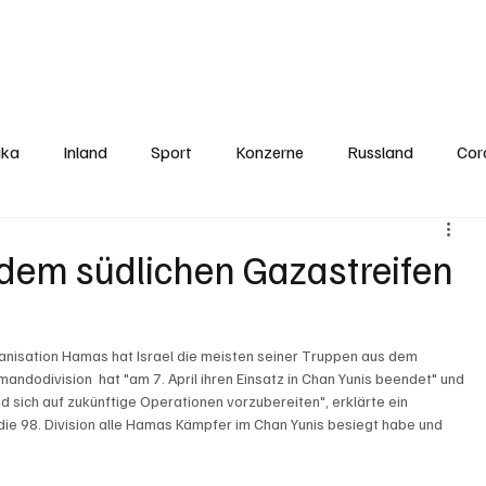
Politics
Europe
Business
Germany
Sports
About
Contact
ika
Inland
Sport
Konzerne
Russland
Cor
s dem südlichen Gazastreifen
isation Hamas hat Israel die meisten seiner Truppen aus dem 
andodivision  hat "am 7. April ihren Einsatz in Chan Yunis beendet" und 
d sich auf zukünftige Operationen vorzubereiten", erklärte ein 
die 98. Division alle Hamas Kämpfer im Chan Yunis besiegt habe und  