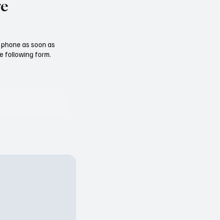
re
ur phone as soon as
e following form.