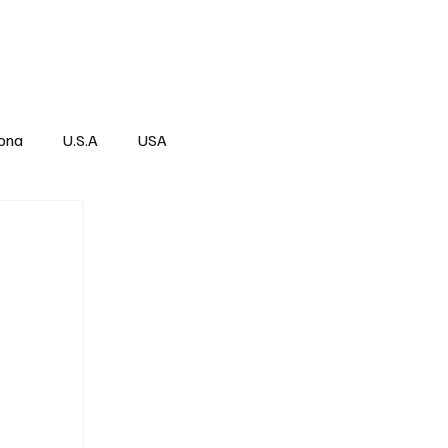
Über
Subscribe
ona
U.S.A
USA