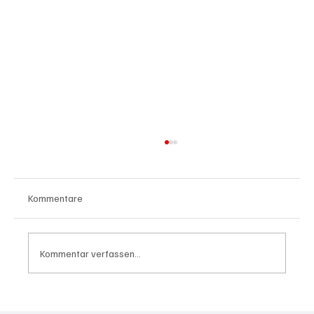
Kommentare
Kommentar verfassen...
Waltz set to resign as National Security