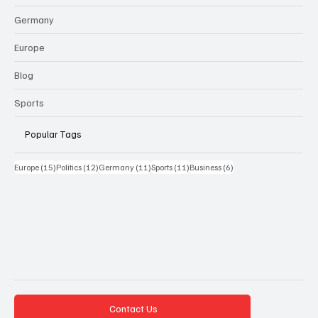
Germany
Europe
Blog
Sports
Popular Tags
15 Beiträge
12 Beiträge
11 Beiträge
11 Beiträge
6 Beiträge
Europe
(15)
Politics
(12)
Germany
(11)
Sports
(11)
Business
(6)
Contact Us