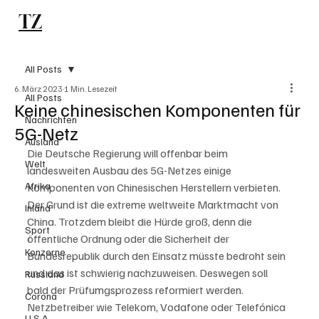
TZ
Subscribe
All Posts
6. März 2023
1 Min. Lesezeit
All Posts
Keine chinesischen Komponenten für
Nachrichten
5G-Netz
Ausland
Die Deutsche Regierung will offenbar beim 
Welt
landesweiten Ausbau des 5G-Netzes einige 
Afrika
Komponenten von Chinesischen Herstellern verbieten. 
Der Grund ist die extreme weltweite Marktmacht von 
Inland
China. Trotzdem bleibt die Hürde groß, denn die 
Sport
öffentliche Ordnung oder die Sicherheit der 
Konzerne
Bundesrepublik durch den Einsatz müsste bedroht sein 
und das ist schwierig nachzuweisen. Deswegen soll 
Russland
bald der Prüfumgsprozess reformiert werden. 
Corona
Netzbetreiber wie Telekom, Vodafone oder Telefónica 
U.S.A