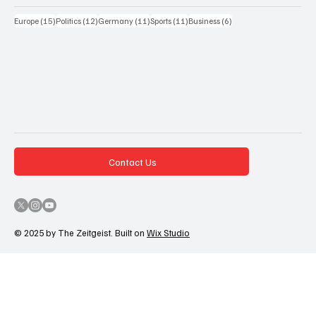
15 Beiträge
12 Beiträge
11 Beiträge
11 Beiträge
6 Beiträge
Europe
(15)
Politics
(12)
Germany
(11)
Sports
(11)
Business
(6)
Contact Us
© 2025 by The Zeitgeist. Built on
Wix Studio