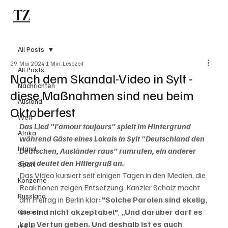
TZ
Subscribe
All Posts
29. Mai 2024
1 Min. Lesezeit
All Posts
Nach dem Skandal-Video in Sylt -
Nachrichten
diese Maßnahmen sind neu beim
Ausland
Oktoberfest
Welt
Das Lied "l'amour toujours" spielt im Hintergrund 
Afrika
während Gäste eines Lokals in Sylt "Deutschland den 
Inland
Deutschen, Ausländer raus" rumrufen, ein anderer 
Gast deutet den Hitlergruß an.
Sport
Das Video kursiert seit einigen Tagen in den Medien, die 
Konzerne
Reaktionen zeigen Entsetzung. Kanzler Scholz macht 
Russland
am Freitag in Berlin klar: 
"Solche Parolen sind ekelig, 
sie sind nicht akzeptabel"
, 
„Und darüber darf es 
Corona
kein Vertun geben. Und deshalb ist es auch 
U.S.A