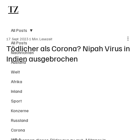
TZ
Subscribe
All Posts
17. Sept. 2023
1 Min. Lesezeit
All Posts
Tödlicher als Corona? Nipah Virus in
Nachrichten
Indien ausgebrochen
Ausland
Welt
Afrika
Inland
Sport
Konzerne
Russland
Corona
Wir kennen dieses Bilder nur zu gut: Männer in 
U.S.A