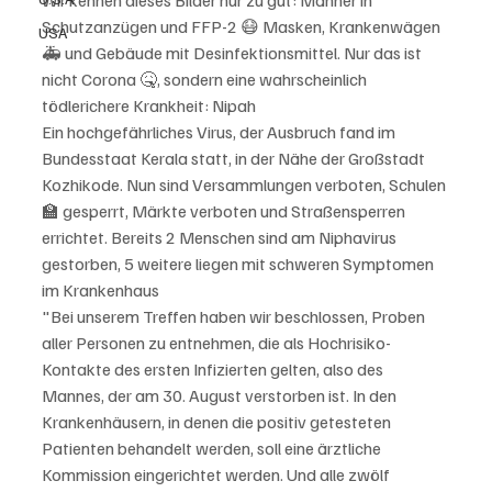
Schutzanzügen und FFP-2 😷 Masken, Krankenwägen 
USA
🚑 und Gebäude mit Desinfektionsmittel. Nur das ist 
nicht Corona 🤒, sondern eine wahrscheinlich 
tödlerichere Krankheit: Nipah
Ein hochgefährliches Virus, der Ausbruch fand im 
Bundesstaat Kerala statt, in der Nähe der Großstadt 
Kozhikode. Nun sind Versammlungen verboten, Schulen 
🏫 gesperrt, Märkte verboten und Straßensperren 
errichtet. Bereits 2 Menschen sind am Niphavirus 
gestorben, 5 weitere liegen mit schweren Symptomen 
im Krankenhaus
"Bei unserem Treffen haben wir beschlossen, Proben 
aller Personen zu entnehmen, die als Hochrisiko-
Kontakte des ersten Infizierten gelten, also des 
Mannes, der am 30. August verstorben ist. In den 
Krankenhäusern, in denen die positiv getesteten 
Patienten behandelt werden, soll eine ärztliche 
Kommission eingerichtet werden. Und alle zwölf 