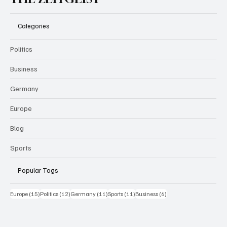
Categories
Politics
Business
Germany
Europe
Blog
Sports
Popular Tags
15 Beiträge
12 Beiträge
11 Beiträge
11 Beiträge
6 Beiträge
Europe
(15)
Politics
(12)
Germany
(11)
Sports
(11)
Business
(6)