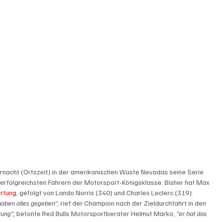
rnacht (Ortszeit) in der amerikanischen Wüste Nevadas seine Serie 
 erfolgreichsten Fahrern der Motorsport-Königsklasse. Bisher hat Max 
rtung
, gefolgt von Lando Norris (340) und Charles Leclerc (319). 
 haben alles gegeben"
, rief der Champion nach der Zieldurchfahrt in den 
tung",
 betonte Red Bulls Motorsportberater Helmut Marko, 
"er hat das 