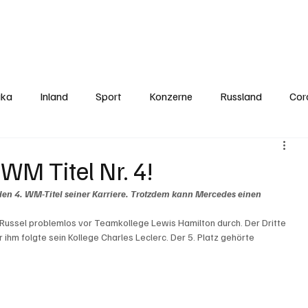
Politics
Europe
Business
Germany
Sports
About
Contact
ika
Inland
Sport
Konzerne
Russland
Cor
WM Titel Nr. 4!
den 4. WM-Titel seiner Karriere. Trotzdem kann Mercedes einen 
ussel problemlos vor Teamkollege Lewis Hamilton durch. Der Dritte 
r ihm folgte sein Kollege Charles Leclerc. Der 5. Platz gehörte 