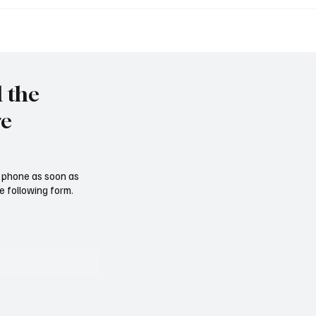
et to resign as National
Trump nominates Waltz
y Advisor
ambassador - Rubio n
national security advise
l the
re
ur phone as soon as
e following form.