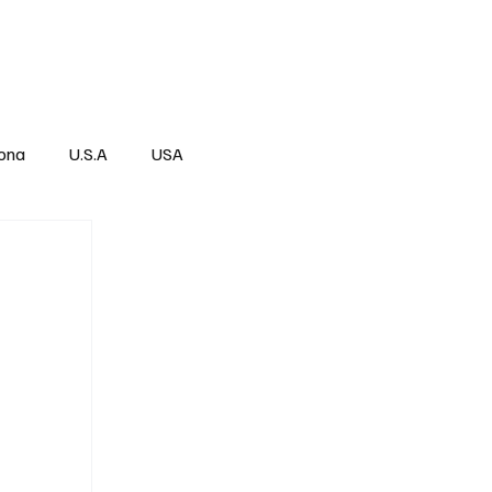
Über
Subscribe
ona
U.S.A
USA