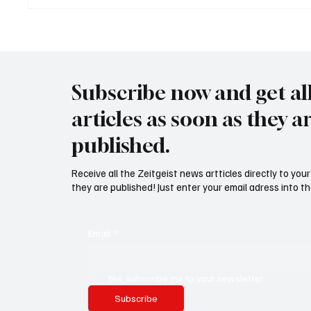
USA bieten Migranten Geld
Waltz s
wenn diese sich "selber
Securit
abschieben"
Subscribe now and get al
articles as soon as they a
published.
Receive all the Zeitgeist news artticles directly to yo
they are published! Just enter your email adress into th
Email
*
Yes, subscribe me to your newsletter.
Subscribe