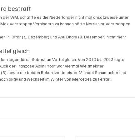
rd bestraft 
n der WM, schaffte es die Niederländer nicht mal ansatzweise unter 
 Max Verstappen Verhindern zu können hätte Norris vor Verstsappen 
nnen in Katar (1. Dezember) und Abu Dhabi (8. Dezember) nicht mehr 
ttel gleich
em legendären Sebastian Vettel gleich. Von 2010 bis 2013 legte 
.  Auch der Franzose Alain Prost war viermal Weltmeister. 
o (5) sowie die beiden Rekordweltmeister Michael Schumacher und 
och aktiv und wechselt im Winter von Mercedes zu Ferrari. 