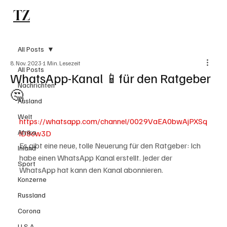
TZ
Subscribe
All Posts
8. Nov. 2023
1 Min. Lesezeit
All Posts
WhatsApp-Kanal 📱für den Ratgeber
Nachrichten
🤔
Ausland
Welt
https://whatsapp.com/channel/0029VaEA0bwAjPXSq
Afrika
iDScw3D
Es gibt eine neue, tolle Neuerung für den Ratgeber: Ich 
Inland
habe einen WhatsApp Kanal erstellt. Jeder der 
Sport
WhatsApp hat kann den Kanal abonnieren. 
Konzerne
Russland
Corona
U.S.A