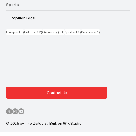
Sports
Popular Tags
15 Beiträge
12 Beiträge
11 Beiträge
11 Beiträge
6 Beiträge
Europe
(15)
Politics
(12)
Germany
(11)
Sports
(11)
Business
(6)
Contact Us
© 2025 by The Zeitgeist. Built on
Wix Studio