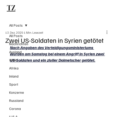
TZ
Subscribe
All Posts
13. Dez. 2025
1 Min. Lesezeit
All Posts
Zwei US-Soldaten in Syrien getötet
Nachrichten
Nach Angaben des Verteidigungsministeriums 
Ausland
wurden am Samstag bei einem Angriff in Syrien zwei 
US-Soldaten und ein ziviler Dolmetscher getötet.
Welt
Afrika
Inland
Sport
Konzerne
Russland
Corona
U.S.A