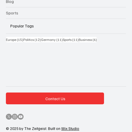
Blog
Sports
Popular Tags
15 Beiträge
12 Beiträge
11 Beiträge
11 Beiträge
6 Beiträge
Europe
(15)
Politics
(12)
Germany
(11)
Sports
(11)
Business
(6)
Contact Us
© 2025 by The Zeitgeist. Built on
Wix Studio