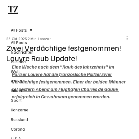
TZ
Subscribe
All Posts
26. Okt. 2025
2 Min. Lesezeit
All Posts
Zwei Verdächtige festgenommen!
Nachrichten
Louvre Raub Update!
Ausland
Eine Woche nach dem "Raub des Jahrzehnts" im 
Welt
Pariser Louvre hat die französische Polizei zwei 
Afrika
Verdächtige festgenommen. 
Einer der beiden Männer 
sei gestern Abend am Flughafen Charles de Gaulle 
Inland
erfolgreich in Gewahrsam genommen worden.
Sport
Konzerne
Russland
Corona
U.S.A