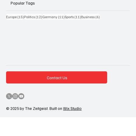
Popular Tags
15 Beiträge
12 Beiträge
11 Beiträge
11 Beiträge
6 Beiträge
Europe
(15)
Politics
(12)
Germany
(11)
Sports
(11)
Business
(6)
Contact Us
© 2025 by The Zeitgeist. Built on
Wix Studio