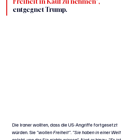
Freiheit in Kauf zu nehmen", 
entgegnet Trump.
Die Iraner wollten, dass die US-Angriffe fortgesetzt 
würden. Sie 
"wollen Freiheit"
. 
"Sie haben in einer Welt 
gelebt, von der Sie nichts wissen",
 fügt er hinzu. 
"Es ist 