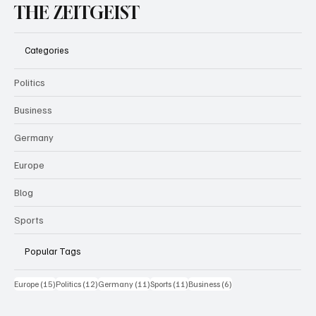
THE ZEITGEIST
Categories
Politics
Business
Germany
Europe
Blog
Sports
Popular Tags
15 Beiträge
12 Beiträge
11 Beiträge
11 Beiträge
6 Beiträge
Europe
(15)
Politics
(12)
Germany
(11)
Sports
(11)
Business
(6)