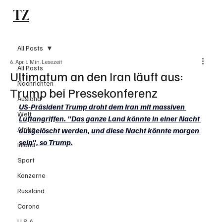
TZ
Subscribe
All Posts
6. Apr.
1 Min. Lesezeit
All Posts
Ultimatum an den Iran läuft aus:
Nachrichten
Trump bei Pressekonferenz
Ausland
US-Präsident Trump droht dem Iran mit massiven 
Welt
Luftangriffen. "Das ganze Land könnte in einer Nacht 
Afrika
ausgelöscht werden, und diese Nacht könnte morgen 
sein", so Trump.
Inland
Sport
Konzerne
Russland
Corona
U.S.A