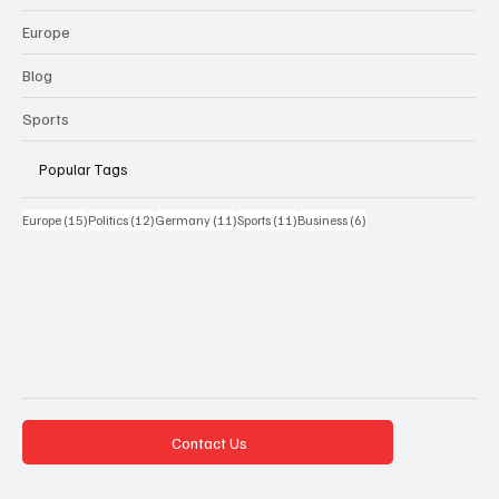
Europe
Blog
Sports
Popular Tags
15 Beiträge
12 Beiträge
11 Beiträge
11 Beiträge
6 Beiträge
Europe
(15)
Politics
(12)
Germany
(11)
Sports
(11)
Business
(6)
Contact Us