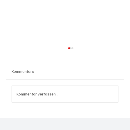
Kommentare
Kommentar verfassen...
Wal "Timmy" vor Rückkehr ins Meer