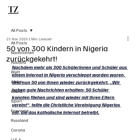
TZ
Subscribe
All Posts
23. Nov. 2025
1 Min. Lesezeit
All Posts
50 von 300 Kindern in Nigeria
Nachrichten
zurückgekehrt!
Ausland
Nachdem mehr als 300 Schülerinnen und Schüler aus 
Welt
einem Internat in Nigeria verschleppt worden waren, 
Afrika
sind nun 50 von ihnen wieder zurückgekehrt. „Wir 
haben gute Nachrichten erhalten: 50 Schüler 
Inland
konnten fliehen und sind wieder mit ihren Eltern 
Sport
vereint“, teilte die Christliche Vereinigung Nigerias 
Konzerne
mit, die das katholische Internat betreibt.
Russland
Corona
U.S.A