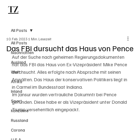
TZ
Subscribe
All Posts
10. Feb. 2023
1 Min. Lesezeit
All Posts
Das FBI dursucht das Haus von Pence
Nachrichten
Auf der Suche nach geheimen Regierungsdokumenten 
Ausland
hat das FBI das Haus von Ex-Vizepräsident Mike Pence 
durchsucht. Alles erfolgte nach Absprsche mit seinen 
Welt
Anwälten. Das Haus der konservativen Politikers liegt in 
Afrika
in Carmel im Bundesstaat Indiana. 
Inland
Im Jansur wurden vertrauliche Dokumntr bei Pence 
Sport
gefunden. Diese habe er als Vizepräsident unter Donald 
Trump versehentlich eingepackt. 
Konzerne
Russland
Corona
U.S.A