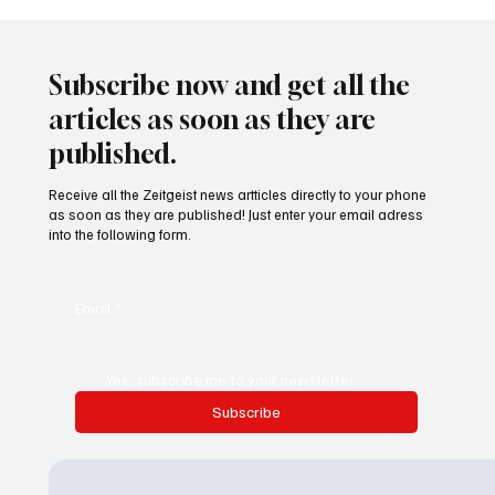
Trump delays car tariffs on Canada and
Mexico for one month
Subscribe now and get all the
articles as soon as they are
published.
Receive all the Zeitgeist news artticles directly to your phone
as soon as they are published! Just enter your email adress
into the following form.
Email
*
Yes, subscribe me to your newsletter.
Subscribe