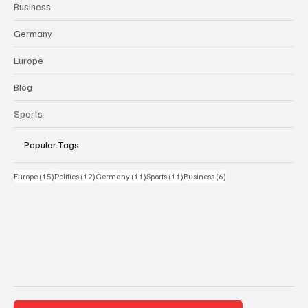
Business
Germany
Europe
Blog
Sports
Popular Tags
15 Beiträge
12 Beiträge
11 Beiträge
11 Beiträge
6 Beiträge
Europe
(15)
Politics
(12)
Germany
(11)
Sports
(11)
Business
(6)