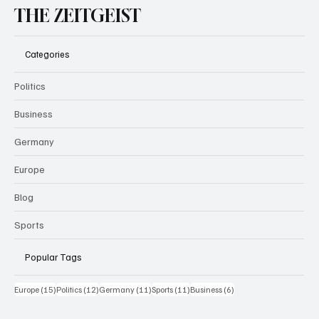
THE ZEITGEIST
Categories
Politics
Business
Germany
Europe
Blog
Sports
Popular Tags
15 Beiträge
12 Beiträge
11 Beiträge
11 Beiträge
6 Beiträge
Europe
(15)
Politics
(12)
Germany
(11)
Sports
(11)
Business
(6)