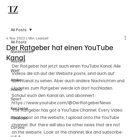
TZ
Subscribe
All Posts
4. Nov. 2022
1 Min. Lesezeit
All Posts
Der Ratgeber hat einen YouTube
Nachrichten
Kanal
Ausland
Der Ratgeber hat jetzt auch einen YouTube Kanal. Alle 
Welt
Videos die ich auf der Website poste, sind auch auf 
Afrika
dem Kanal zu sehen. Aber auch andere Nachrichten und 
Updates zum Ratgeber werde ich dort hochladen. 
Inland
Schaut euch den Kanal an, und abonniert: 
Sport
https://www.youtube.com/@DerRatgeberNews
Konzerne
The Ratgeber has got a YouTube Channel. Every Video 
that I post on the website, I upload onto the YouTube 
Russland
channel. But there will also be other news that are not 
Corona
on the website. Look at the channel, like and subscribe: 
U.S.A