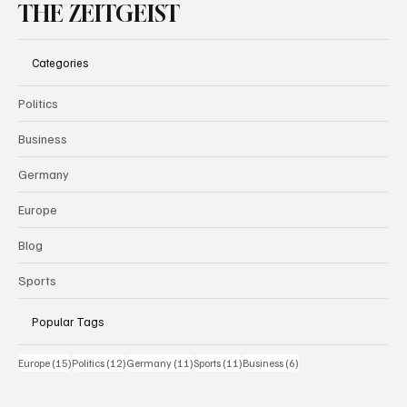
THE ZEITGEIST
Categories
Politics
Business
Germany
Europe
Blog
Sports
Popular Tags
15 Beiträge
12 Beiträge
11 Beiträge
11 Beiträge
6 Beiträge
Europe
(15)
Politics
(12)
Germany
(11)
Sports
(11)
Business
(6)