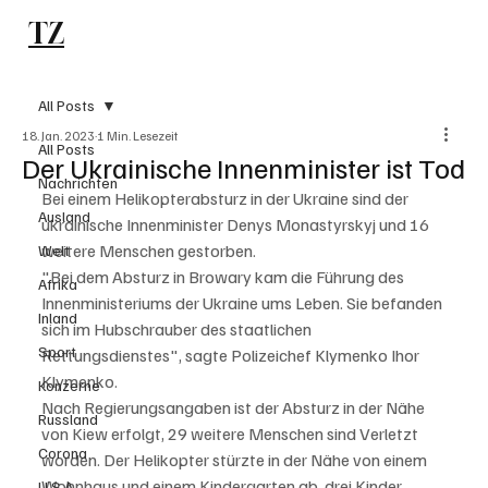
TZ
Subscribe
All Posts
18. Jan. 2023
1 Min. Lesezeit
All Posts
Der Ukrainische Innenminister ist Tod
Nachrichten
Bei einem Helikopterabsturz in der Ukraine sind der 
Ausland
ukrainische Innenminister Denys Monastyrskyj und 16 
weitere Menschen gestorben. 
Welt
"Bei dem Absturz in Browary kam die Führung des 
Afrika
Innenministeriums der Ukraine ums Leben. Sie befanden 
Inland
sich im Hubschrauber des staatlichen 
Sport
Rettungsdienstes", sagte Polizeichef Klymenko Ihor 
Klymenko. 
Konzerne
Nach Regierungsangaben ist der Absturz in der Nähe 
Russland
von Kiew erfolgt, 29 weitere Menschen sind Verletzt 
Corona
worden. Der Helikopter stürzte in der Nähe von einem 
Wohnhaus und einem Kindergarten ab, drei Kinder 
U.S.A