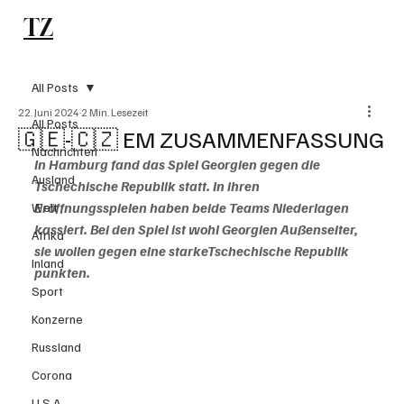
TZ
Subscribe
All Posts
22. Juni 2024
2 Min. Lesezeit
All Posts
🇬🇪-🇨🇿 EM ZUSAMMENFASSUNG
Nachrichten
In Hamburg fand das Spiel Georgien gegen die 
Ausland
Tschechische Republik statt. In ihren 
Eröffnungsspielen haben beide Teams Niederlagen 
Welt
kassiert. Bei den Spiel ist wohl Georgien Außenseiter, 
Afrika
sie wollen gegen eine starke
Tschechische Republik 
Inland
punkten. 
Sport
Konzerne
Russland
Corona
U.S.A