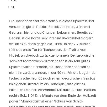
USA
Die Tschechen starten offensiv in dieses Spiel rein und 
versuchen gleich Patrick Schick zu finden, während 
Georgien hier und da Chancen bekommen. Bereits zu 
Beginn ist die Partie sehr intensiv, Kvaraskhelia agiert 
viel effektiver als gegen die Türkei. In der 23. Minute 
fällt das erste Tor für Tschechien, der Treffer von 
Hložek wird jedoch zurückgenommen. Der georgische 
Torwart Mamardashvili macht sonst ein sehr gutes 
Spiel mit vielen Paraden, die Tschechen schaffen es 
nicht ihn zu überwinden. In der 40+1. Minute begeht der 
tschechische Hranáč nach einem georgischen Freistoß 
im eigenen Strafraum ein Handspiel, also gibt es 
Elfmeter. Den Ball verwandelt Mikautadze kraftvoll ins 
rechte Eck, 1:0! Eine Minute vor dem Ende der Halbzeit 
pariert Mamardashvili einen Schuss von Schick 
souverän, der Torwart macht eine starke Partie und ist 