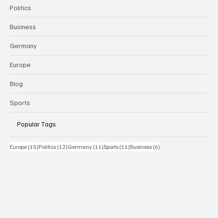
Politics
Business
Germany
Europe
Blog
Sports
Popular Tags
15 Beiträge
12 Beiträge
11 Beiträge
11 Beiträge
6 Beiträge
Europe
(15)
Politics
(12)
Germany
(11)
Sports
(11)
Business
(6)