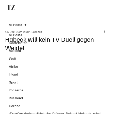
TZ
Subscribe
All Posts
18. Dez. 2024
2 Min. Lesezeit
All Posts
Habeck will kein TV-Duell gegen
Nachrichten
Weidel
Ausland
Welt
Afrika
Inland
Sport
Konzerne
Russland
Corona
Der Kanzlerkandidat der Grünen, Robert Habeck, wird 
U.S.A