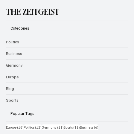
THE ZEITGEIST
Categories
Politics
Business
Germany
Europe
Blog
Sports
Popular Tags
15 Beiträge
12 Beiträge
11 Beiträge
11 Beiträge
6 Beiträge
Europe
(15)
Politics
(12)
Germany
(11)
Sports
(11)
Business
(6)