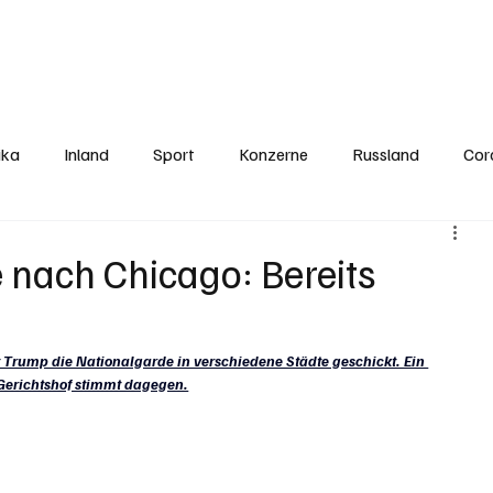
Politics
Europe
Business
Germany
Sports
About
Contact
ika
Inland
Sport
Konzerne
Russland
Cor
 nach Chicago: Bereits
 Trump die Nationalgarde in verschiedene Städte geschickt. Ein 
 Gerichtshof stimmt dagegen.