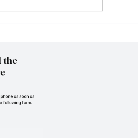
Tschernobyl: 40 Jahre h
immy" vor Rückkehr ins
l the
re
ur phone as soon as
e following form.