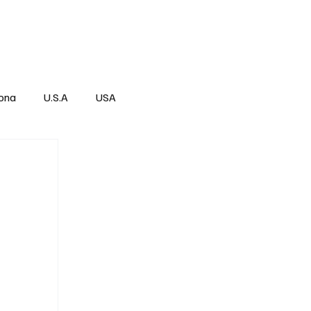
Über
Subscribe
ona
U.S.A
USA