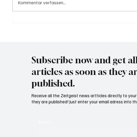
Kommentar verfassen...
Trump: "Für Iran tickt die Uhr"
Wal "T
Meer
Subscribe now and get al
articles as soon as they a
published.
Receive all the Zeitgeist news artticles directly to yo
they are published! Just enter your email adress into th
Email
*