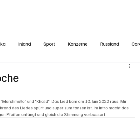
Politics
Europe
Business
Germany
Sports
About
Contact
ika
Inland
Sport
Konzerne
Russland
Cor
oche
 "Marshmello" und "Khalid". Das Lied kam am 10. Juni 2022 raus. Mir 
hrend des Liedes spürt und super zum tanzen ist. Im Intro macht das 
gen Pfeifen anfängt und gleich die Stimmung verbessert.