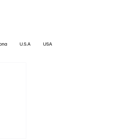
Über
Subscribe
ona
U.S.A
USA