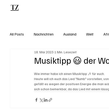
TZ
Blog
All Posts
Nachrichten
Ausland
Welt
Afr
18. Mai 2023
1 Min. Lesezeit
Musiktipp 😃 der W
Wie immer habe ich einen Musiktipp 🎶 für euch.
Heute will ich euch das Lied "Numb" vorstellen, von
gefällt es wegen der positiven Energie die man wä
sich schon bemerkbar, da das Lied mit einem lässi