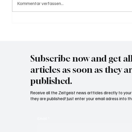
Kommentar verfassen...
Trump: "Für Iran tickt die Uhr"
Wal "T
Meer
Subscribe now and get al
articles as soon as they a
published.
Receive all the Zeitgeist news artticles directly to yo
they are published! Just enter your email adress into th
Email
*