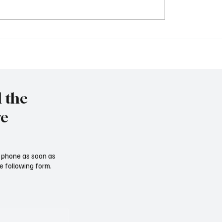
Tschernobyl: 40 Jahre h
immy" vor Rückkehr ins
l the
re
ur phone as soon as
e following form.