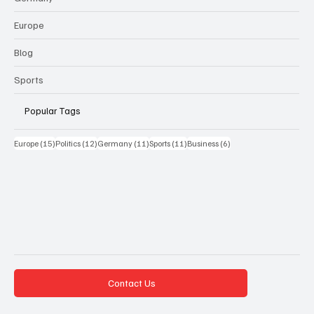
Europe
Blog
Sports
Popular Tags
15 Beiträge
12 Beiträge
11 Beiträge
11 Beiträge
6 Beiträge
Europe
(15)
Politics
(12)
Germany
(11)
Sports
(11)
Business
(6)
Contact Us