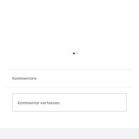
Kommentare
Kommentar verfassen...
Wal "Timmy" vor Rückkehr ins Meer