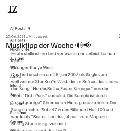
TZ
Subscribe
All Posts
23. Okt. 2023
1 Min. Lesezeit
All Posts
Musiktipp der Woche 🔊📢
Nachrichten
Heute stelle ich ein Lied vor was ich ihr vielleicht schon 
Ausland
kennt: 
Stronger-Kanye West
Welt
Das Lied erschien am 28. Juni 2007 als Single vom 
Afrika
weltweitem Star KanYe West, der im Refrain des Liedes 
Inland
den Song "Harder,Better,Faster,Stronger" von der 
Sport
Band "Daft Punk" sampled. Die Sample ist durch 
"roboterartige" Stimmen im Hintergrund zu hören. Der 
Konzerne
Song erreichte Platz 47 in den Billboard Hot 100 und 
Russland
wurde als "Bestes Lied des Jahres" vom Magazin 
Corona
Rolling Stone ausgezeichnet. 
Warum überzeugt das Lied? 
U.S.A