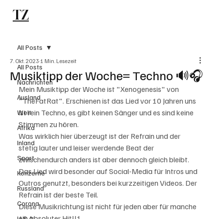
TZ
Subscribe
All Posts
7. Okt. 2023
1 Min. Lesezeit
All Posts
Musiktipp der Woche= Techno 🔊🎧
Nachrichten
Mein Musiktipp der Woche ist "Xenogenesis" von 
Ausland
"TheFatRat". Erschienen ist das Lied vor 10 Jahren uns 
ist rein Techno, es gibt keinen Sänger und es sind keine 
Welt
Stimmen zu hören. 
Afrika
Was wirklich hier überzeugt ist der Refrain und der 
Inland
stetig lauter und leiser werdende Beat der 
Sport
zwischendurch anders ist aber dennoch gleich bleibt. 
Das Lied wird besonder auf Social-Media für Intros und 
Konzerne
Outros genutzt, besonders bei kurzzeitigen Videos. Der 
Russland
Refrain ist der beste Teil. 
Corona
Diese Musikrichtung ist nicht für jeden aber für manche 
ein absoluter Hit!!!
U.S.A