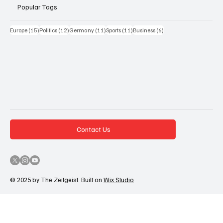
Popular Tags
15 Beiträge
12 Beiträge
11 Beiträge
11 Beiträge
6 Beiträge
Europe
(15)
Politics
(12)
Germany
(11)
Sports
(11)
Business
(6)
Contact Us
© 2025 by The Zeitgeist. Built on
Wix Studio