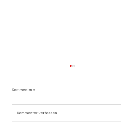
Kommentare
Kommentar verfassen...
Wal "Timmy" vor Rückkehr ins Meer