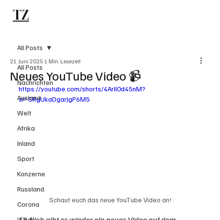
TZ
Subscribe
All Posts
21. Juni 2025
1 Min. Lesezeit
All Posts
Neues YouTube Video 📹
Nachrichten
https://youtube.com/shorts/4Arll0d45nM?
Ausland
si=SRgUkaDgarJgP6M5
Welt
Afrika
Inland
Sport
Konzerne
Russland
Schaut euch das neue YouTube Video an!
Corona
Endlich gibt es wieder ein neues Video auf dem 
U.S.A