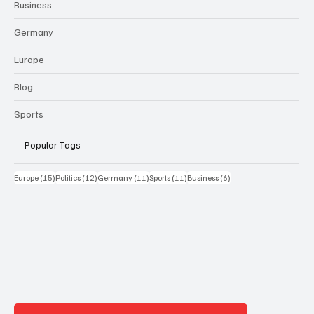
Business
Germany
Europe
Blog
Sports
Popular Tags
15 Beiträge
12 Beiträge
11 Beiträge
11 Beiträge
6 Beiträge
Europe
(15)
Politics
(12)
Germany
(11)
Sports
(11)
Business
(6)