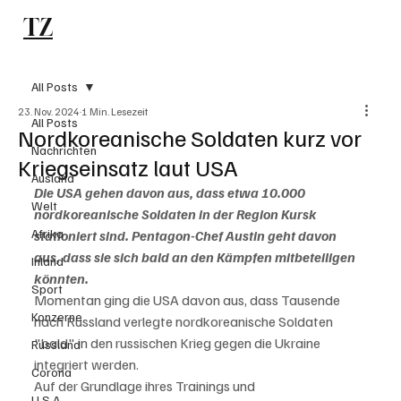
TZ
Subscribe
All Posts
23. Nov. 2024
1 Min. Lesezeit
All Posts
Nordkoreanische Soldaten kurz vor
Nachrichten
Kriegseinsatz laut USA
Ausland
Die USA gehen davon aus, dass etwa 10.000 
Welt
nordkoreanische Soldaten in der Region Kursk 
Afrika
stationiert sind. Pentagon-Chef Austin geht davon 
aus, dass sie sich bald an den Kämpfen mitbeteiligen 
Inland
könnten.
Sport
Momentan ging die USA davon aus, dass Tausende 
Konzerne
nach Russland verlegte nordkoreanische Soldaten 
"bald" in den russischen Krieg gegen die Ukraine 
Russland
integriert werden. 
Corona
Auf der Grundlage ihres Trainings und

U.S.A