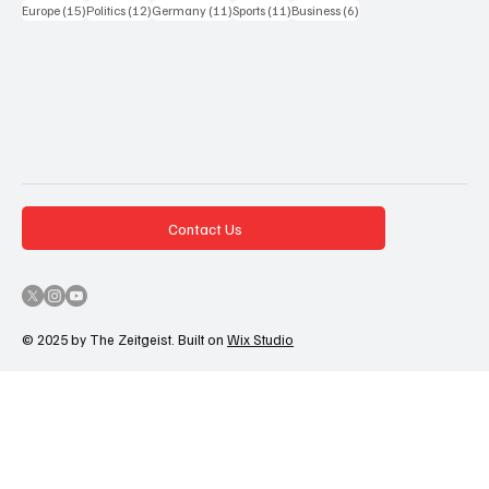
15 Beiträge
12 Beiträge
11 Beiträge
11 Beiträge
6 Beiträge
Europe
(15)
Politics
(12)
Germany
(11)
Sports
(11)
Business
(6)
Contact Us
© 2025 by The Zeitgeist. Built on
Wix Studio