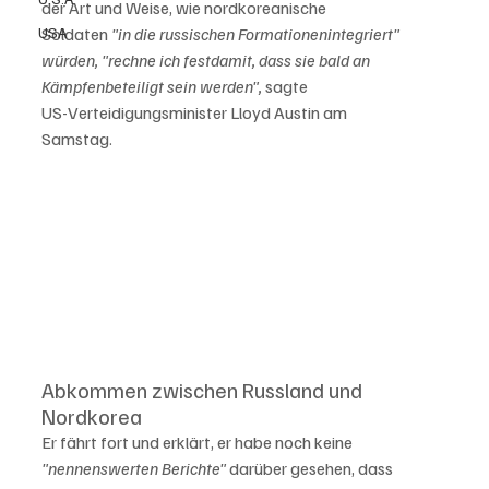
der Art und Weise, wie nordkoreanische

USA
Soldaten
 "in die russischen Formationen
integriert" 
würden, "rechne ich fest
damit, dass sie bald an 
Kämpfen
beteiligt sein werden",
 sagte

US-Verteidigungsminister Lloyd Austin am

Samstag.
Abkommen zwischen Russland und 
Nordkorea
Er fährt fort und erklärt, er habe noch keine 
"nennenswerten Berichte"
 darüber gesehen, dass 