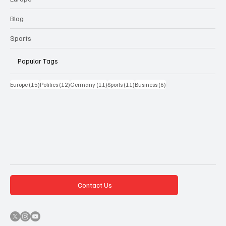
Blog
Sports
Popular Tags
15 Beiträge
12 Beiträge
11 Beiträge
11 Beiträge
6 Beiträge
Europe
(15)
Politics
(12)
Germany
(11)
Sports
(11)
Business
(6)
Contact Us