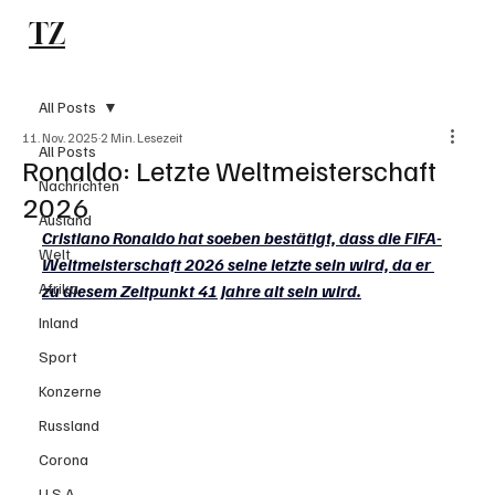
TZ
Subscribe
All Posts
11. Nov. 2025
2 Min. Lesezeit
All Posts
Ronaldo: Letzte Weltmeisterschaft
Nachrichten
2026
Ausland
Cristiano Ronaldo hat soeben bestätigt, dass die FIFA-
Welt
Weltmeisterschaft 2026 seine letzte sein wird, da er 
Afrika
zu diesem Zeitpunkt 41 Jahre alt sein wird.
Inland
Sport
Konzerne
Russland
Corona
U.S.A