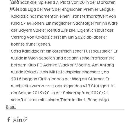
sind nach drei Spielen 17. Platz von 20 in der stärksten 
USA
Fussball Liga der Welt, der englischen Premier League. 
Kalajdzic hat momentan einen Transfermarktwert von 
rund 17 Millionen. Ein möglicher Nachfolger für ihn wäre 
der Bayern Spieler Joshua Zirkzee. Eigentlich läuft der 
Vertrag von Kalajdzic erst im Juni 2023 ab, aber er 
könnte früher gehen. 
Sasa Kalajdzic ist ein österreichischer Fussballspieler. Er 
wurde in Wien geboren und begann seine Profikarriere 
bei dem Klub FC Admira Wacker Mödling. Am Anfang 
wurde Kalajdzic als Mittelfeldspieler eingesetzt, ab 
2016 begann für ihn jedoch der Weg als Stürmer. Er 
wechselte zum zurzeit absteigenden VfB Stuttgart, in 
der Saison 2019/20. In der Saison später, 2020/21 
schaffte er es mit seinem Team in die 1. Bundesliga. 
Sport