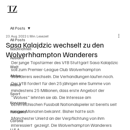
TZ
Subscribe
All Posts
23. Aug. 2022
1 Min. Lesezeit
All Posts
Sasa Kalajdzic wechselt zu den
Nachrichten
Wolverhhampton Wanderers
Ausland
Der junge Topstürmer des VfB Stuttgart Sasa Kalajdzic 
Welt
soll zum Premier-League Club Wolverhampton 
Afrika
Wanderers wechseln. Die Verhandlungen laufen noch. 
Der VfB fordert für den 25 jährigen eine Summe von 
Inland
mindestens 25 Millionen, dass erste Angebot der 
Sport
"Wolves" lehnten sie ab. Die Interesse am 
Konzerne
österreichischen Fussball Nationalspieler ist bereits seit 
einigen Monaten bekannt. Bisher hatte sich 
Russland
Manchester Unietd an der Verpflichtung von ihm 
Corona
interessiert  gezeigt. Die Wolverhampton Wanderers 
U.S.A