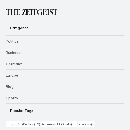
THE ZEITGEIST
Categories
Politics
Business
Germany
Europe
Blog
Sports
Popular Tags
15 Beiträge
12 Beiträge
11 Beiträge
11 Beiträge
6 Beiträge
Europe
(15)
Politics
(12)
Germany
(11)
Sports
(11)
Business
(6)