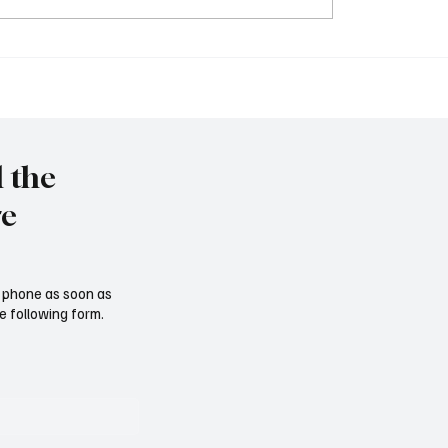
Tschernobyl: 40 Jahre h
immy" vor Rückkehr ins
l the
re
ur phone as soon as
e following form.