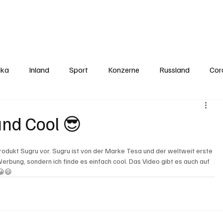
Politics
Europe
Business
Germany
Sports
About
Contact
ika
Inland
Sport
Konzerne
Russland
Cor
und Cool 😎
rodukt Sugru vor. Sugru ist von der Marke Tesa und der weltweit erste 
erbung, sondern ich finde es einfach cool. Das Video gibt es auch auf 
😀😃