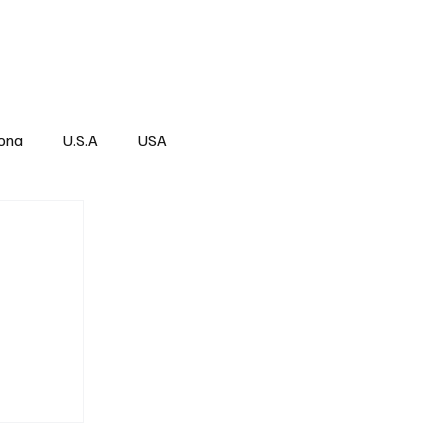
Über
Subscribe
ona
U.S.A
USA