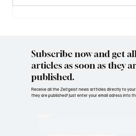
Trump: "Für Iran tickt die Uhr"
Wal "T
Meer
Subscribe now and get al
articles as soon as they a
published.
Receive all the Zeitgeist news artticles directly to yo
they are published! Just enter your email adress into th
Email
*
Yes, subscribe me to your newsletter.