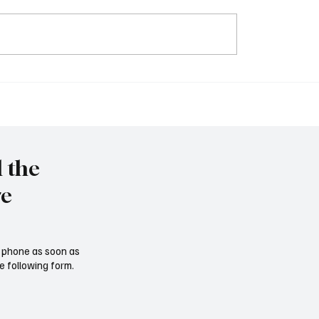
Tschernobyl: 40 Jahre h
immy" vor Rückkehr ins
l the
re
ur phone as soon as
e following form.