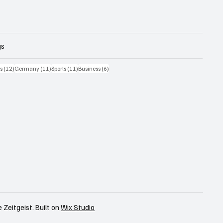
gs
iträge
12 Beiträge
11 Beiträge
11 Beiträge
6 Beiträge
cs
(12)
Germany
(11)
Sports
(11)
Business
(6)
 Zeitgeist. Built on
Wix Studio