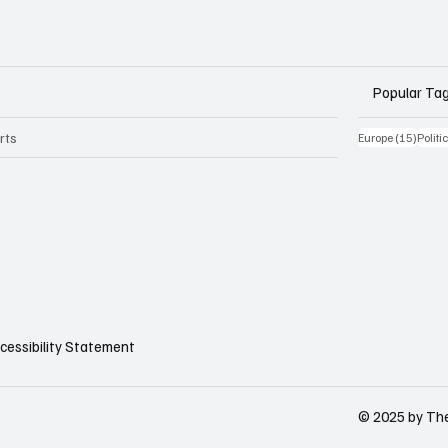
Popular Ta
rts
15 Be
Europe
(15)
Politi
cessibility Statement
© 2025 by The