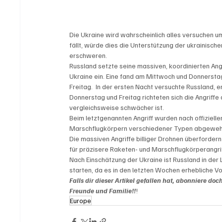
Die Ukraine wird wahrscheinlich alles versuchen u
fällt, würde dies die Unterstützung der ukrainische
erschweren.
Russland setzte seine massiven, koordinierten Angr
Ukraine ein. Eine fand am Mittwoch und Donnerstag
Freitag.  In der ersten Nacht versuchte Russland, 
Donnerstag und Freitag richteten sich die Angriff
vergleichsweise schwächer ist.
Beim letztgenannten Angriff wurden nach offiziel
Marschflugkörpern verschiedener Typen abgewehrt
Die massiven Angriffe billiger Drohnen überfordern
für präzisere Raketen- und Marschflugkörperangrif
Nach Einschätzung der Ukraine ist Russland in der
starten, da es in den letzten Wochen erhebliche Vo
Falls dir dieser Artikel gefallen hat, abonniere do
Freunde und Familie!!
!
Europe