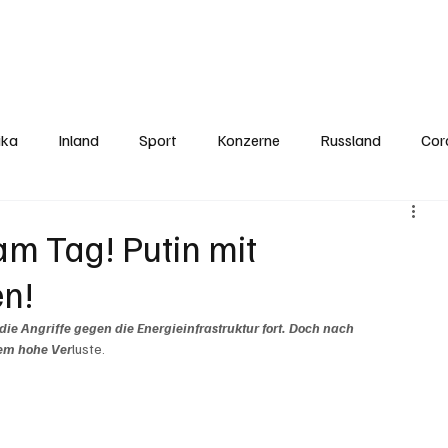
Politics
Europe
Business
Germany
Sports
About
Contact
ika
Inland
Sport
Konzerne
Russland
Cor
am Tag! Putin mit
en!
die Angriffe gegen die Energieinfrastruktur fort. Doch nach 
rem hohe Ver
luste.