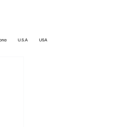
Über
Subscribe
ona
U.S.A
USA