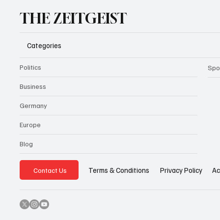
THE ZEITGEIST
Categories
Politics
Spo
Business
Germany
Europe
Blog
Privacy Policy
Ac
Terms & Conditions
Contact Us