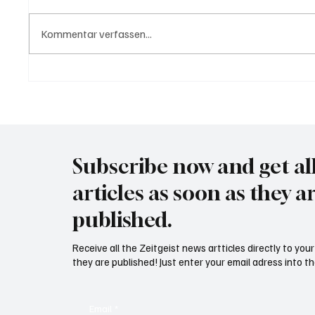
Kommentar verfassen...
Trump: "Für Iran tickt die Uhr"
Wal "T
Meer
Subscribe now and get al
articles as soon as they a
published.
Receive all the Zeitgeist news artticles directly to yo
they are published! Just enter your email adress into th
Email
*