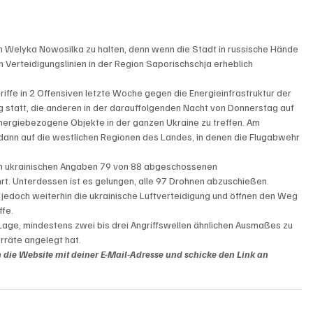
m Welyka Nowosilka zu halten, denn wenn die Stadt in russische Hände 
n Verteidigungslinien in der Region Saporischschja erheblich 
iffe in 2 Offensiven letzte Woche gegen die Energieinfrastruktur der 
 statt, die anderen in der darauffolgenden Nacht von Donnerstag auf 
energiebezogene Objekte in der ganzen Ukraine zu treffen. Am 
e dann auf die westlichen Regionen des Landes, in denen die Flugabwehr 
len ukrainischen Angaben 79 von 88 abgeschossenen 
. Unterdessen ist es gelungen, alle 97 Drohnen abzuschießen.
 jedoch weiterhin die ukrainische Luftverteidigung und öffnen den Weg 
fe.

 Lage, mindestens zwei bis drei Angriffswellen ähnlichen Ausmaßes zu 
rräte angelegt hat.
ch die Website mit deiner E-Mail-Adresse und schicke den Link an 