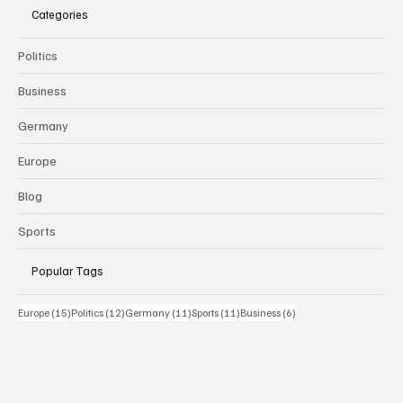
Categories
Politics
Business
Germany
Europe
Blog
Sports
Popular Tags
15 Beiträge
12 Beiträge
11 Beiträge
11 Beiträge
6 Beiträge
Europe
(15)
Politics
(12)
Germany
(11)
Sports
(11)
Business
(6)