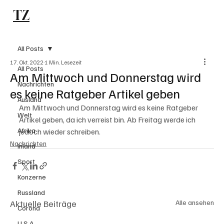
TZ
Subscribe
All Posts
17. Okt. 2022
1 Min. Lesezeit
All Posts
Am Mittwoch und Donnerstag wird
Nachrichten
es keine Ratgeber Artikel geben
Ausland
Am Mittwoch und Donnerstag wird es keine Ratgeber 
Welt
Artikel geben, da ich verreist bin. Ab Freitag werde ich 
Afrika
jedoch wieder schreiben. 
Nachrichten
Inland
Sport
Konzerne
Russland
Aktuelle Beiträge
Alle ansehen
Corona
U.S.A