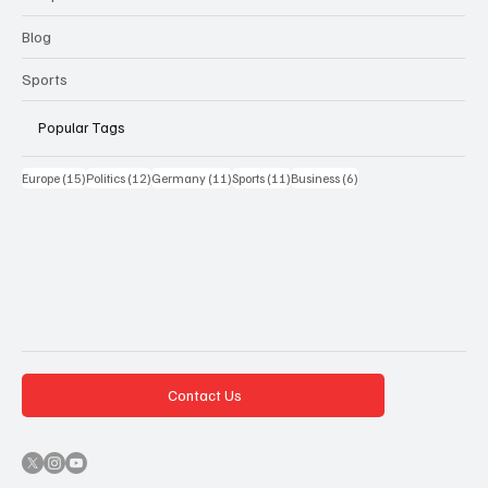
Blog
Sports
Popular Tags
15 Beiträge
12 Beiträge
11 Beiträge
11 Beiträge
6 Beiträge
Europe
(15)
Politics
(12)
Germany
(11)
Sports
(11)
Business
(6)
Contact Us