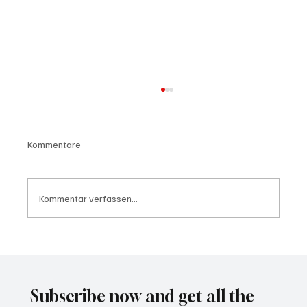
Kommentare
Kommentar verfassen...
Waltz set to resign as National Security
Advisor
Subscribe now and get all the