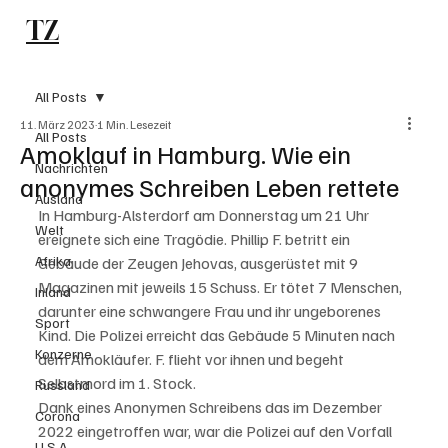
TZ
Subscribe
All Posts
11. März 2023
1 Min. Lesezeit
All Posts
Amoklauf in Hamburg. Wie ein
Nachrichten
anonymes Schreiben Leben rettete
Ausland
In Hamburg-Alsterdorf am Donnerstag um 21 Uhr 
Welt
ereignete sich eine Tragödie. Phillip F. betritt ein 
Afrika
Gebäude der Zeugen Jehovas, ausgerüstet mit 9 
Magazinen mit jeweils 15 Schuss. Er tötet 7 Menschen, 
Inland
darunter eine schwangere Frau und ihr ungeborenes 
Sport
Kind. Die Polizei erreicht das Gebäude 5 Minuten nach 
Konzerne
dem Amokläufer. F. flieht vor ihnen und begeht 
Selbstmord im 1. Stock. 
Russland
Dank eines Anonymen Schreibens das im Dezember 
Corona
2022 eingetroffen war, war die Polizei auf den Vorfall 
U.S.A