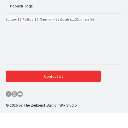
Popular Tags
15 Beiträge
12 Beiträge
11 Beiträge
11 Beiträge
6 Beiträge
Europe
(15)
Politics
(12)
Germany
(11)
Sports
(11)
Business
(6)
Contact Us
© 2025 by The Zeitgeist. Built on
Wix Studio