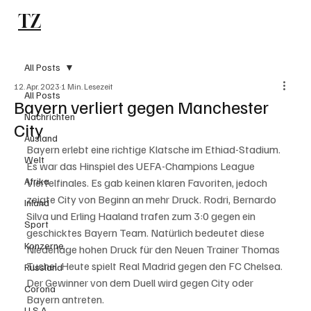
TZ
Subscribe
All Posts
12. Apr. 2023
1 Min. Lesezeit
All Posts
Bayern verliert gegen Manchester
Nachrichten
City
Ausland
Bayern erlebt eine richtige Klatsche im Ethiad-Stadium. 
Welt
Es war das Hinspiel des UEFA-Champions League 
Afrika
Viertelfinales. Es gab keinen klaren Favoriten, jedoch 
zeigte City von Beginn an mehr Druck. Rodri, Bernardo 
Inland
Silva und Erling Haaland trafen zum 3:0 gegen ein 
Sport
geschicktes Bayern Team. Natürlich bedeutet diese 
Konzerne
Niederlage hohen Druck für den Neuen Trainer Thomas 
Tuchel. Heute spielt Real Madrid gegen den FC Chelsea. 
Russland
Der Gewinner von dem Duell wird gegen City oder 
Corona
Bayern antreten.
U.S.A