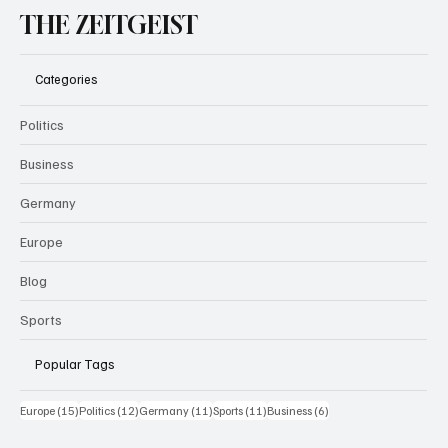
THE ZEITGEIST
Categories
Politics
Business
Germany
Europe
Blog
Sports
Popular Tags
15 Beiträge
12 Beiträge
11 Beiträge
11 Beiträge
6 Beiträge
Europe
(15)
Politics
(12)
Germany
(11)
Sports
(11)
Business
(6)