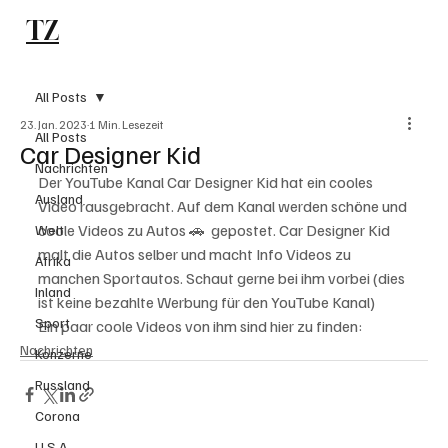
TZ
Subscribe
All Posts
23. Jan. 2023
1 Min. Lesezeit
All Posts
Car Designer Kid
Nachrichten
Der YouTube Kanal Car Designer Kid hat ein cooles 
Ausland
Video rausgebracht. Auf dem Kanal werden schöne und 
coole Videos zu Autos 🚗  gepostet. Car Designer Kid 
Welt
malt die Autos selber und macht Info Videos zu 
Afrika
manchen Sportautos. Schaut gerne bei ihm vorbei (dies 
Inland
ist keine bezahlte Werbung für den YouTube Kanal)
Sport
Ein paar coole Videos von ihm sind hier zu finden: 
Nachrichten
Konzerne
Russland
Corona
U.S.A