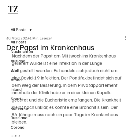
TZ
Subscribe
All Posts
30. März 2023
1 Min. Lesezeit
All Posts
Der Papst im Krankenhaus
Nachrichten
Nachdem der Papst am Mittwoch ins Krankenhaus  
Ausland
geliefert wurde ist eine Infektion in der Lunge 
festgestellt worden. Es handele sich jedoch nicht um 
Welt
eine Covid-19 Infektion. Der Pontifex befindet sich auf 
Afrika
dem Weg der Besserung. In dem Privatappartement 
Inland
innerhalb der Klinik habe er in einer kleinen Kapelle 
Sport
gebetet und die Eucharistie empfangen. Die Krankheit 
bleibt noch unklar, es könnte eine Bronchitis sein. Der 
Konzerne
86-Jährige muss noch ein paar Tage im Krankenhaus 
Russland
bleiben.
Corona
U.S.A