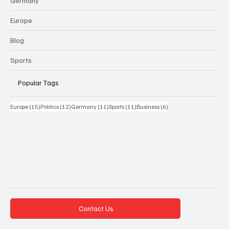
Germany
Europe
Blog
Sports
Popular Tags
15 Beiträge
12 Beiträge
11 Beiträge
11 Beiträge
6 Beiträge
Europe
(15)
Politics
(12)
Germany
(11)
Sports
(11)
Business
(6)
Contact Us