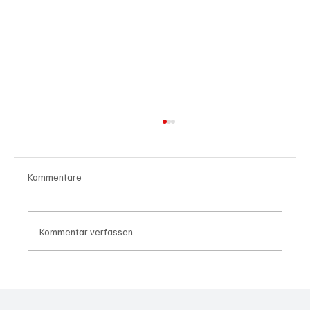
Kommentare
Kommentar verfassen...
Waltz set to resign as National Security
Advisor