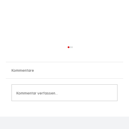
Kommentare
Kommentar verfassen...
Waltz set to resign as National Security
Advisor