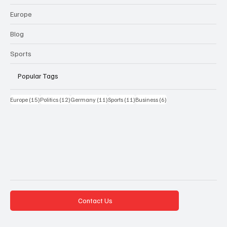
Europe
Blog
Sports
Popular Tags
15 Beiträge
12 Beiträge
11 Beiträge
11 Beiträge
6 Beiträge
Europe
(15)
Politics
(12)
Germany
(11)
Sports
(11)
Business
(6)
Contact Us