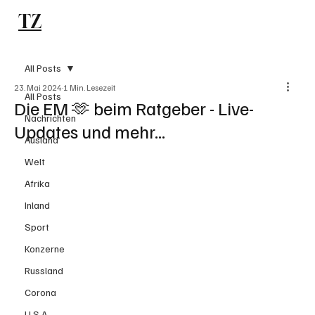
TZ
Subscribe
All Posts
23. Mai 2024
1 Min. Lesezeit
All Posts
Die EM 🫶 beim Ratgeber - Live-
Nachrichten
Updates und mehr...
Ausland
Welt
Afrika
Inland
Sport
Konzerne
Russland
Corona
U.S.A