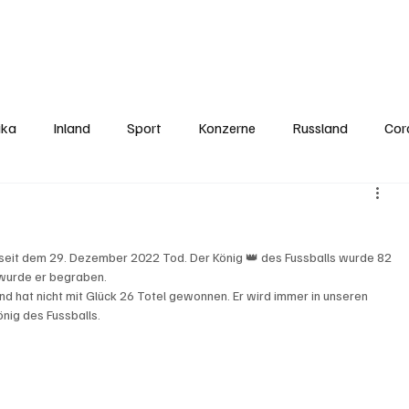
Politics
Europe
Business
Germany
Sports
About
Contact
ika
Inland
Sport
Konzerne
Russland
Cor
seit dem 29. Dezember 2022 Tod. Der König 👑 des Fussballs wurde 82 
 wurde er begraben. 
und hat nicht mit Glück 26 Totel gewonnen. Er wird immer in unseren 
önig des Fussballs.