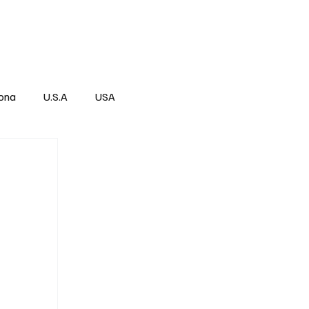
Über
Subscribe
ona
U.S.A
USA