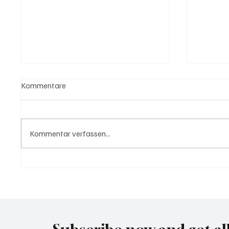
Kommentare
Kommentar verfassen...
USA bieten Migranten Geld
Waltz s
wenn diese sich "selber
Securit
abschieben"