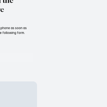
l the
re
ur phone as soon as
e following form.