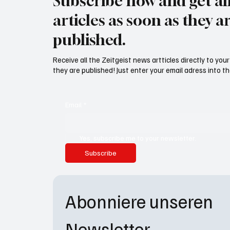
Subscribe now and get al
articles as soon as they a
published.
Receive all the Zeitgeist news artticles directly to yo
they are published! Just enter your email adress into th
Email
*
Yes, subscribe me to your newsletter.
Subscribe
Abonniere unseren 
Newsletter