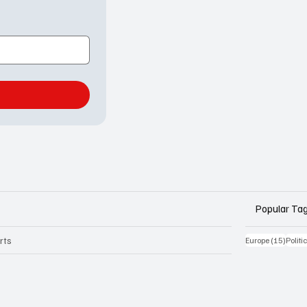
Popular Ta
rts
15 Be
Europe
(15)
Politi