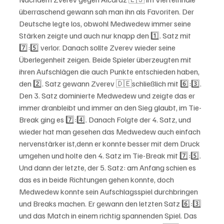
überraschend gewann sah man ihn als Favoriten. Der 
Deutsche legte los, obwohl Medwedew immer seine 
Stärken zeigte und auch nur knapp den 1️⃣. Satz mit 
7️⃣:5️⃣ verlor. Danach sollte Zverev wieder seine 
Überlegenheit zeigen. Beide Spieler überzeugten mit 
ihren Aufschlägen die auch Punkte entschieden haben, 
den 2️⃣. Satz gewann Zverev 🇩🇪schließlich mit 6️⃣:3️⃣. 
Den 3. Satz dominierte Medwedew und zeigte das er 
immer dranbleibt und immer an den Sieg glaubt, im Tie-
Break ging es 7️⃣:4️⃣. Danach Folgte der 4. Satz, und 
wieder hat man gesehen das Medwedew auch einfach 
nervenstärker ist,denn er konnte besser mit dem Druck 
umgehen und holte den 4. Satz im Tie-Break mit 7️⃣:5️⃣. 
Und dann der letzte, der 5. Satz: am Anfang schien es 
das es in beide Richtungen gehen konnte, doch 
Medwedew konnte sein Aufschlagsspiel durchbringen 
und Breaks machen. Er gewann den letzten Satz 6️⃣:3️⃣ 
und das Match in einem richtig spannenden Spiel. Das 