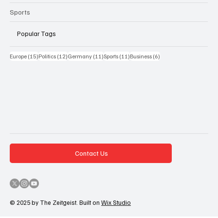
Sports
Popular Tags
15 Beiträge
12 Beiträge
11 Beiträge
11 Beiträge
6 Beiträge
Europe
(15)
Politics
(12)
Germany
(11)
Sports
(11)
Business
(6)
Contact Us
© 2025 by The Zeitgeist. Built on
Wix Studio