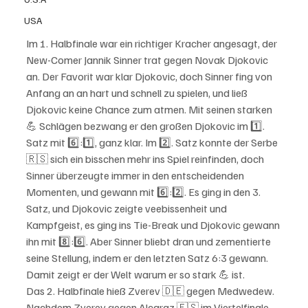
USA
Im 1. Halbfinale war ein richtiger Kracher angesagt, der 
New-Comer Jannik Sinner trat gegen Novak Djokovic 
an. Der Favorit war klar Djokovic, doch Sinner fing von 
Anfang an an hart und schnell zu spielen, und ließ 
Djokovic keine Chance zum atmen. Mit seinen starken 
💪 Schlägen bezwang er den großen Djokovic im 1️⃣. 
Satz mit 6️⃣:1️⃣, ganz klar. Im 2️⃣. Satz konnte der Serbe 
🇷🇸 sich ein bisschen mehr ins Spiel reinfinden, doch 
Sinner überzeugte immer in den entscheidenden 
Momenten, und gewann mit 6️⃣:2️⃣. Es ging in den 3. 
Satz, und Djokovic zeigte veebissenheit und 
Kampfgeist, es ging ins Tie-Break und Djokovic gewann 
ihn mit 8️⃣:6️⃣. Aber Sinner bliebt dran und zementierte 
seine Stellung, indem er den letzten Satz 6:3 gewann. 
Damit zeigt er der Welt warum er so stark 💪 ist. 
Das 2. Halbfinale hieß Zverev 🇩🇪 gegen Medwedew. 
Nachdem Zverev gegen Alcaraz 🇪🇸 im Viertelfinale 