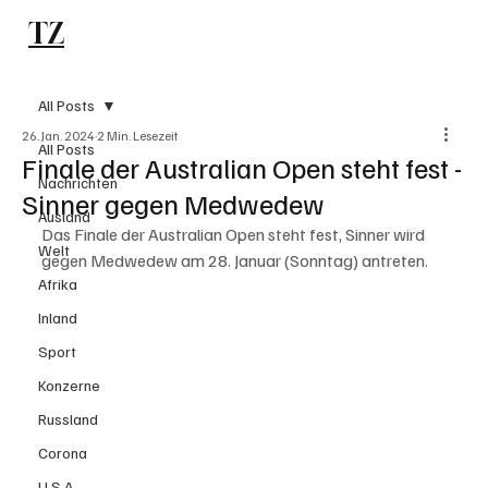
TZ
Subscribe
All Posts
26. Jan. 2024
2 Min. Lesezeit
All Posts
Finale der Australian Open steht fest -
Nachrichten
Sinner gegen Medwedew
Ausland
Das Finale der Australian Open steht fest, Sinner wird 
Welt
gegen Medwedew am 28. Januar (Sonntag) antreten.
Afrika
Inland
Sport
Konzerne
Russland
Corona
U.S.A