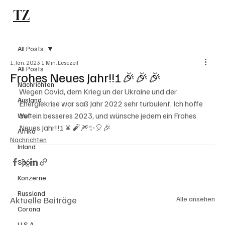
TZ
Subscribe
All Posts
1. Jan. 2023
1 Min. Lesezeit
All Posts
Frohes Neues Jahr!!!🎉🎉🎉
Nachrichten
Wegen Covid, dem Krieg un der Ukraine und der 
Ausland
Energiekrise war saß Jahr 2022 sehr turbulent. Ich hoffe 
auf ein besseres 2023, und wünsche jedem ein Frohes 
Welt
Neues Jahr!!!🎇🧨🎆✨️🎈🎉
Afrika
Nachrichten
Inland
Sport
Konzerne
Russland
Aktuelle Beiträge
Alle ansehen
Corona
U.S.A