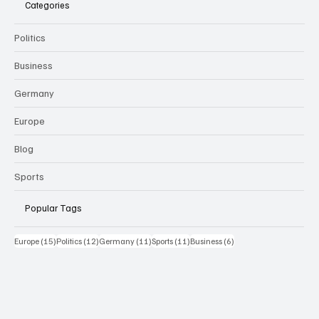
Categories
Politics
Business
Germany
Europe
Blog
Sports
Popular Tags
15 Beiträge
12 Beiträge
11 Beiträge
11 Beiträge
6 Beiträge
Europe
(15)
Politics
(12)
Germany
(11)
Sports
(11)
Business
(6)