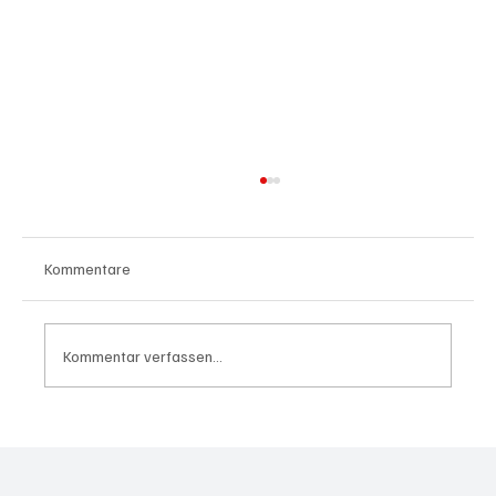
Kommentare
Kommentar verfassen...
Waltz set to resign as National Security
Advisor