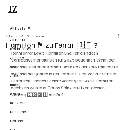
TZ
Subscribe
All Posts
1. Feb. 2024
1 Min. Lesezeit
All Posts
Hamilton 🏴󠁧󠁢󠁥󠁮󠁧󠁿 zu Ferrari 🇮🇹 ?
Nachrichten
Rennfahrer Lewis Hamilton und Ferrari haben 
Ausland
Vertragsverhandlungen für 2025 begonnen. Wenn der 
Wechsel zustande kommt wäre das der spektakulärste 
Welt
Wechsel seit Jahren in der Formel 1. Erst vor kurzem hat 
Afrika
Ferrari mit Charles Leclerc verlängert. Sollte Hamilton 
Inland
wechseln würde er Carlos Sainz ersetzen, dessen 
Sport
Vertrag 2️⃣0️⃣2️⃣4️⃣ ausläuft. 
Konzerne
Russland
Corona
U.S.A