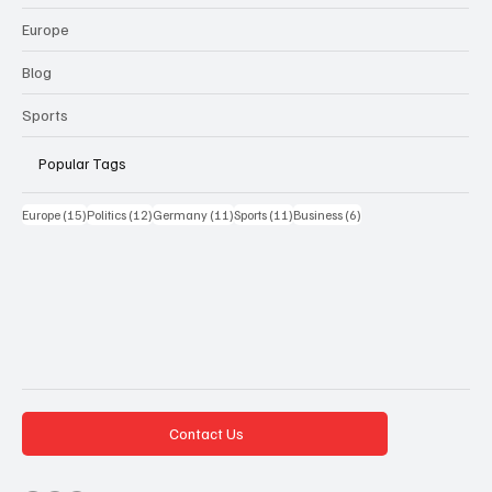
Europe
Blog
Sports
Popular Tags
15 Beiträge
12 Beiträge
11 Beiträge
11 Beiträge
6 Beiträge
Europe
(15)
Politics
(12)
Germany
(11)
Sports
(11)
Business
(6)
Contact Us