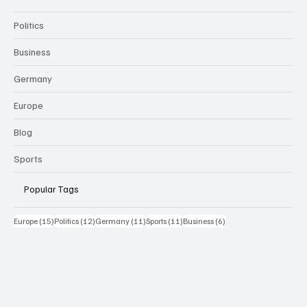
Politics
Business
Germany
Europe
Blog
Sports
Popular Tags
15 Beiträge
12 Beiträge
11 Beiträge
11 Beiträge
6 Beiträge
Europe
(15)
Politics
(12)
Germany
(11)
Sports
(11)
Business
(6)