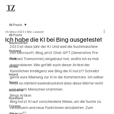
TZ
Subscribe
All Posts
18. März 2023
1 Min. Lesezeit
All Posts
Ich habe die KI bei Bing ausgetestet
Nachrichten
2023 ist dass Jahr der KI. Und weil die Suchmaschine 
Ausland
von Microsoft, Bing, jetzt Chat-GPT (Generative Pre-
Trained Transormer) eingebaut hat, wollte ich es mal 
Welt
ausprobieren. Wie gefällt euch dieser Artikel der 
Afrika
Künstlichen Intelligenz wie Bing die KI nutzt? Schreibt 
Inland
gerne eure Meinung zur KI in die Kommentare. Ich selber 
Sport
finde es nämlich beeindruckend dass diese Wörter nicht 
von einem Menschen stammen.
Konzerne
Bings Artikel:
Russland
Bing nutzt KI auf verschiedene Weise, um die Suche zu 
Corona
verbessern und neue Funktionen anzubieten. Zum 
Beispiel²³:
U.S.A