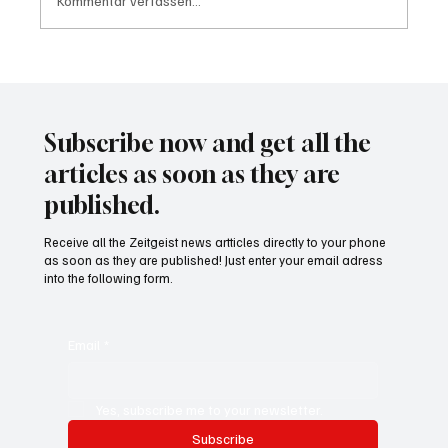
Kommentar verfassen...
Waltz set to resign as National Security
Advisor
Subscribe now and get all the
articles as soon as they are
published.
Receive all the Zeitgeist news artticles directly to your phone
as soon as they are published! Just enter your email adress
into the following form.
Email
*
Yes, subscribe me to your newsletter.
Subscribe