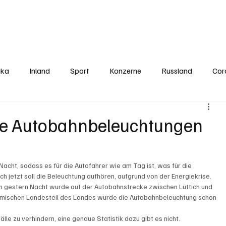
Politics
Europe
Business
Germany
Sports
About
Contact
ika
Inland
Sport
Konzerne
Russland
Cor
die Autobahnbeleuchtungen
acht, sodass es für die Autofahrer wie am Tag ist, was für die 
 jetzt soll die Beleuchtung aufhören, aufgrund von der Energiekrise. 
on gestern Nacht wurde auf der Autobahnstrecke zwischen Lüttich und 
flämischen Landesteil des Landes wurde die Autobahnbeleuchtung schon 
e zu verhindern, eine genaue Statistik dazu gibt es nicht. 