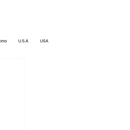
Über
Subscribe
ona
U.S.A
USA