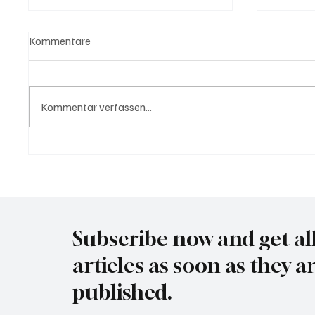
Kommentare
Kommentar verfassen...
USA bieten Migranten Geld
Waltz s
wenn diese sich "selber
Securit
abschieben"
Subscribe now and get al
articles as soon as they a
published.