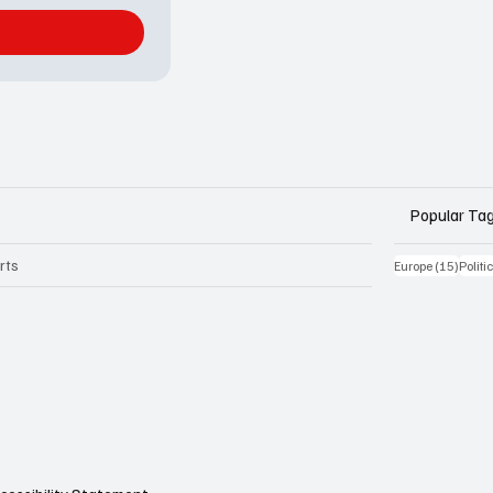
Popular Ta
rts
15 Be
Europe
(15)
Politi