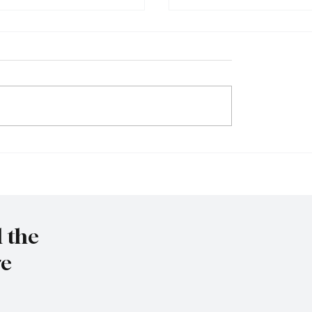
et to resign as National
Trump nominates Waltz
y Advisor
ambassador - Rubio n
national security advise
l the
re