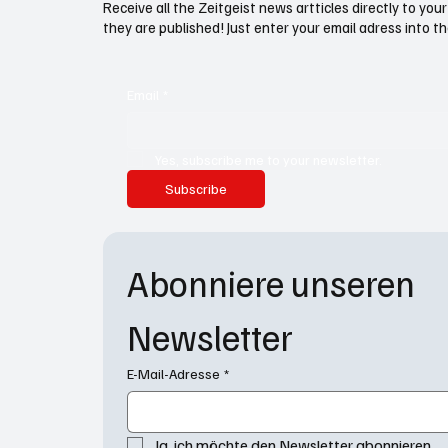
Receive all the Zeitgeist news artticles directly to yo
they are published! Just enter your email adress into th
Email
*
Yes, subscribe me to your newsletter.
Subscribe
Abonniere unseren 
Newsletter
E-Mail-Adresse
*
Ja, ich möchte den Newsletter abonnieren.