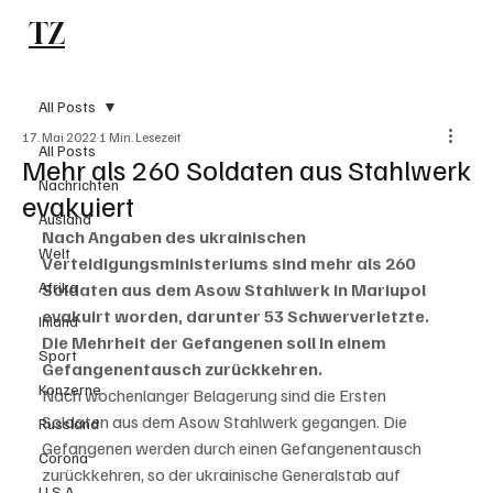
TZ
Subscribe
All Posts
17. Mai 2022
1 Min. Lesezeit
All Posts
Mehr als 260 Soldaten aus Stahlwerk
Nachrichten
evakuiert
Ausland
Nach Angaben des ukrainischen 
Welt
Verteidigungsministeriums sind mehr als 260 
Afrika
Soldaten aus dem Asow Stahlwerk in Mariupol 
evakuirt worden, darunter 53 Schwerverletzte. 
Inland
Die Mehrheit der Gefangenen soll in einem 
Sport
Gefangenentausch zurückkehren.
Konzerne
Nach wochenlanger Belagerung sind die Ersten 
Soldaten aus dem Asow Stahlwerk gegangen. Die 
Russland
Gefangenen werden durch einen Gefangenentausch 
Corona
zurückkehren, so der ukrainische Generalstab auf 
U.S.A