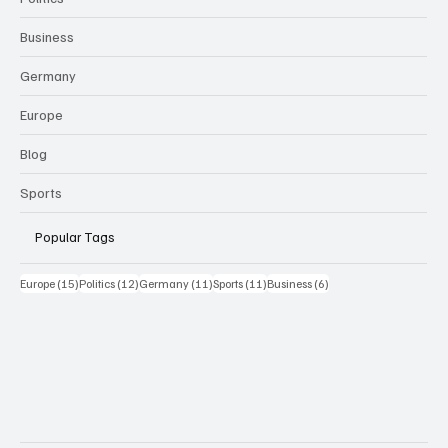
Business
Germany
Europe
Blog
Sports
Popular Tags
15 Beiträge
12 Beiträge
11 Beiträge
11 Beiträge
6 Beiträge
Europe
(15)
Politics
(12)
Germany
(11)
Sports
(11)
Business
(6)