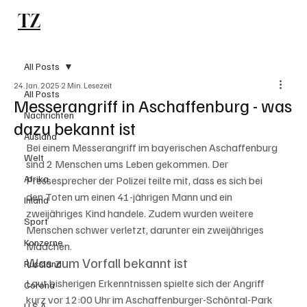
TZ
Subscribe
All Posts
24. Jan. 2025
2 Min. Lesezeit
All Posts
Messerangriff in Aschaffenburg - was
Nachrichten
dazu bekannt ist
Ausland
Bei einem Messerangriff im bayerischen Aschaffenburg 
Welt
sind 2 Menschen ums Leben gekommen. Der 
Afrika
Pressesprecher der Polizei teilte mit, dass es sich bei 
den Toten um einen 41-jährigen Mann und ein 
Inland
zweijähriges Kind handele. Zudem wurden weitere 
Sport
Menschen schwer verletzt, darunter ein zweijähriges 
Konzerne
Mädchen.
Was zum Vorfall bekannt ist
Russland
Laut bisherigen Erkenntnissen spielte sich der Angriff 
Corona
kurz vor 12:00 Uhr im Aschaffenburger-Schöntal-Park 
U.S.A