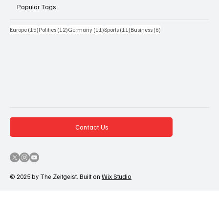
Popular Tags
15 Beiträge
12 Beiträge
11 Beiträge
11 Beiträge
6 Beiträge
Europe
(15)
Politics
(12)
Germany
(11)
Sports
(11)
Business
(6)
Contact Us
© 2025 by The Zeitgeist. Built on
Wix Studio