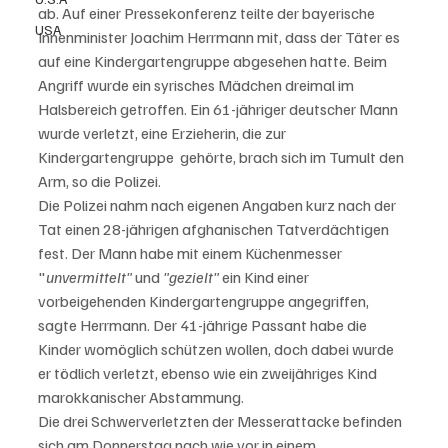
ab. Auf einer Pressekonferenz teilte der bayerische 
USA
Innenminister Joachim Herrmann mit, dass der Täter es 
auf eine Kindergartengruppe abgesehen hatte. Beim 
Angriff wurde ein syrisches Mädchen dreimal im 
Halsbereich getroffen. Ein 61-jähriger deutscher Mann 
wurde verletzt, eine Erzieherin, die zur 
Kindergartengruppe  gehörte, brach sich im Tumult den 
Arm, so die Polizei.
Die Polizei nahm nach eigenen Angaben kurz nach der 
Tat einen 28-jährigen afghanischen Tatverdächtigen 
fest. Der Mann habe mit einem Küchenmesser 
"
unvermittelt"
 und 
"gezielt"
 ein Kind einer 
vorbeigehenden Kindergartengruppe angegriffen, 
sagte Herrmann. Der 41-jährige Passant habe die 
Kinder womöglich schützen wollen, doch dabei wurde 
er tödlich verletzt, ebenso wie ein zweijähriges Kind 
marokkanischer Abstammung.
Die drei Schwerverletzten der Messerattacke befinden 
sich am Donnerstag nach wie vor in einem 