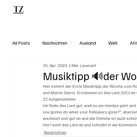
TZ
Blog
All Posts
Nachrichten
Ausland
Welt
Afr
25. Apr. 2023
1 Min. Lesezeit
Musiktipp 🔊der W
Hier kommt der Erste Musiktipp der Woche vom Ratg
und Martin Garrix. Erschienen ist das Lied 2021 i
22 aufgenommen. 
Ich finde das Lied gut, weil es um Handys geht und
you gonna do when your Followers gone?", überset
wechselt sich gut an und die Stimme ist auch schön
Hört euch das Lied an und schreibt in die Kommenta
Nachrichten