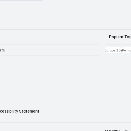
Popular Ta
rts
15 Be
Europe
(15)
Politi
cessibility Statement