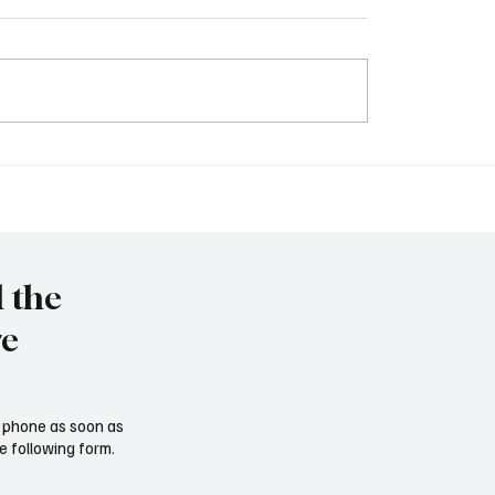
et to resign as National
Trump nominates Waltz
y Advisor
ambassador - Rubio n
national security advise
l the
re
ur phone as soon as
e following form.