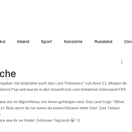
Politics
Europe
Business
Germany
Sports
About
Contact
ika
Inland
Sport
Konzerne
Russland
Cor
oche
eber. Ich empfehle euch das Lied "Followers" von Area 21, Maejor Ali 
m Genre Pop und wurde in den Soundtrack vom beliebten Videospiel FIFA 
 wie wir im Algorithmus von ihnen gefangen sind. Das Lied fragt: "What 
zt: Was wirst du tun wenn du keine Follower mehr hast. Das Tempo 
. 
re wie ihr es findet. Schönen Tag noch 😀 !!!