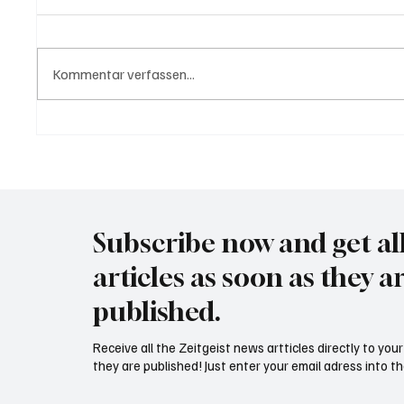
Kommentar verfassen...
USA bieten Migranten Geld
Waltz s
wenn diese sich "selber
Securit
abschieben"
Subscribe now and get al
articles as soon as they a
published.
Receive all the Zeitgeist news artticles directly to yo
they are published! Just enter your email adress into th