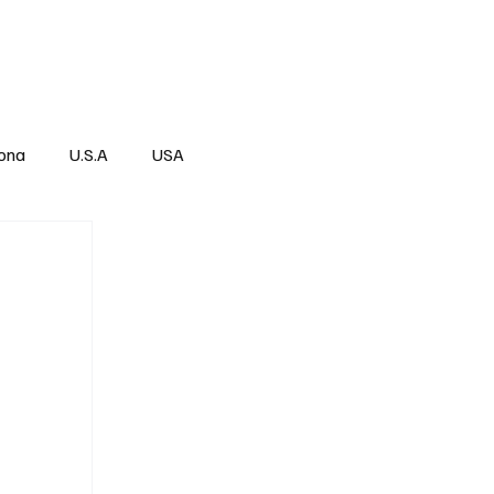
Über
Subscribe
ona
U.S.A
USA