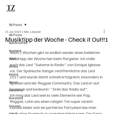
TZ
Subscribe
All Posts
21. Juli 2023
1 Min. Lesezeit
All Posts
Musiktipp der Woche - Check it Out!!!
Nachrichten
Ausland
Nach 2 Wochen gibt es endlich wieder einen beliebten 
Musiktipp der Woche hier beim Ratgeber. Ich stelle 
Welt
euch das Lied "Subeme la Radio" von Enrique Iglesias 
Afrika
vor. Der Spanische Sänger veröffentlichte das Lied 
Inland
2017 und wurde damit schnell erfolgreich, besonders in 
Sport
Spanien und der Reggae Community. Das Lied ist auf 
Spanisch und bedeutet: "Dreh das Radio auf". 
Konzerne
Ich mag das Lied weil es viele Elemente wie Pop, 
Russland
Reggae, Latin uns einen ruhigen Ton super vereint. 
Corona
Daraus bildet sich ein perfektes Partyöied das man 
auch ohne Spanisch zu sprechen lieben kann. Der Song 
U.S.A