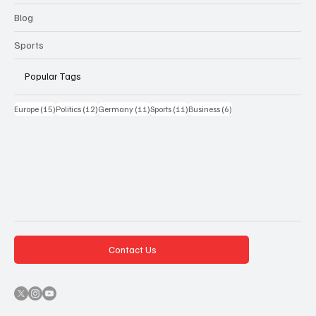
Blog
Sports
Popular Tags
15 Beiträge
12 Beiträge
11 Beiträge
11 Beiträge
6 Beiträge
Europe
(15)
Politics
(12)
Germany
(11)
Sports
(11)
Business
(6)
Contact Us