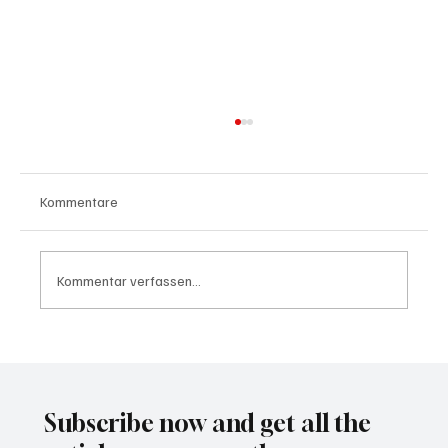
Kommentare
Kommentar verfassen...
Waltz set to resign as National Security
Advisor
Subscribe now and get all the